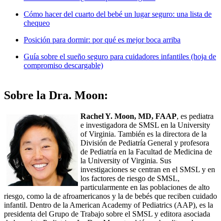
Cómo hacer del cuarto del bebé un lugar seguro: una lista de
chequeo
Posición para dormir: por qué es mejor boca arriba
Guía sobre el sueño seguro para cuidadores infantiles (hoja de
compromiso descargable)
Sobre la Dra. Moon:
Rachel Y. Moon, MD, FAAP
, es pediatra
e investigadora de SMSL en la University
of Virginia. También es la directora de la
División de Pediatría General y profesora
de Pediatría en la Facultad de Medicina de
la University of Virginia. Sus
investigaciones se centran en el SMSL y en
los factores de riesgo de SMSL,
particularmente en las poblaciones de alto
riesgo, como la de afroamericanos y la de bebés que reciben cuidado
infantil. Dentro de la American Academy of Pediatrics (AAP), es la
presidenta del Grupo de Trabajo sobre el SMSL y editora asociada