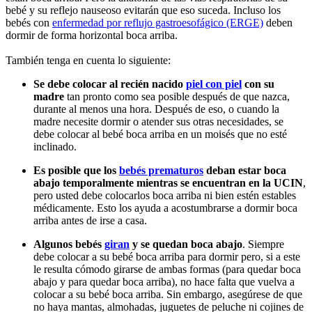
bebé y su reflejo nauseoso evitarán que eso suceda. Incluso los
bebés con
enfermedad por reflujo gastroesofágico
(ERGE)
deben
dormir de forma horizontal boca arriba.
También tenga en cuenta lo siguiente:
Se debe colocar al recién nacido
piel con piel
con su
madre
tan pronto como sea posible después de que nazca,
durante al menos una hora. Después de eso, o cuando la
madre necesite dormir o atender sus otras necesidades, se
debe colocar al bebé boca arriba en un moisés que no esté
inclinado.
Es posible que los
bebés prematuros
deban estar boca
abajo temporalmente mientras se encuentran en la UCIN
,
pero usted debe colocarlos boca arriba ni bien estén estables
médicamente. Esto los ayuda a acostumbrarse a dormir boca
arriba antes de irse a casa.
Algunos bebés
giran
y se quedan boca abajo
. Siempre
debe colocar a su bebé boca arriba para dormir pero, si a este
le resulta cómodo girarse de ambas formas (para quedar boca
abajo y para quedar boca arriba), no hace falta que vuelva a
colocar a su bebé boca arriba. Sin embargo, asegúrese de que
no haya mantas, almohadas, juguetes de peluche ni cojines de