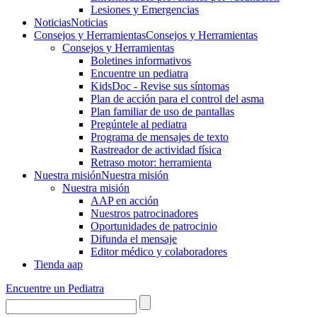
Lesiones y Emergencias
Noticias
Noticias
Consejos y Herramientas
Consejos y Herramientas
Consejos y Herramientas
Boletines informativos
Encuentre un pediatra
KidsDoc - Revise sus síntomas
Plan de acción para el control del asma
Plan familiar de uso de pantallas
Pregúntele al pediatra
Programa de mensajes de texto
Rastre​​ador de activida​d física
Retraso motor: herramienta
Nuestra misión
Nuestra misión
Nuestra misión
AAP en acción
Nuestros patrocinadores
Oportunidades de patrocinio
Difunda el mensaje
Editor médico y colaboradores
Tienda aap
Encuentre un Pediatra