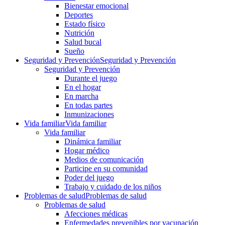
Bienestar emocional
Deportes
Estado físico
Nutrición
Salud bucal
Sueño
Seguridad y Prevención
Seguridad y Prevención
Seguridad y Prevención
Durante el juego
En el hogar
En marcha
En todas partes
Inmunizaciones
Vida familiar
Vida familiar
Vida familiar
Dinámica familiar
Hogar médico
Medios de comunicación
Participe en su comunidad
Poder del juego
Trabajo y cuidado de los niños
Problemas de salud
Problemas de salud
Problemas de salud
Afecciones médicas
Enfermedades prevenibles por vacunación