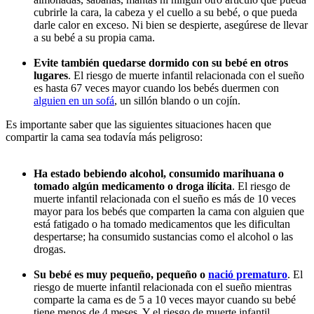
cubrirle la cara, la cabeza y el cuello a su bebé, o que pueda
darle calor en exceso. Ni bien se despierte, asegúrese de llevar
a su bebé a su propia cama.
Evite también quedarse dormido con su bebé en otros
lugares
. El riesgo de muerte infantil relacionada con el sueño
es hasta 67 veces mayor cuando los bebés duermen con
alguien en un sofá
, un sillón blando o un cojín.
Es importante saber que las siguientes situaciones hacen que
compartir la cama sea todavía más peligroso:
Ha estado bebiendo alcohol, consumido marihuana o
tomado algún medicamento o droga ilícita
. El riesgo de
muerte infantil relacionada con el sueño es más de 10 veces
mayor para los bebés que comparten la cama con alguien que
está fatigado o ha tomado medicamentos que les dificultan
despertarse; ha consumido sustancias como el alcohol o las
drogas.
Su bebé es muy pequeño, pequeño o
nació prematuro
. El
riesgo de muerte infantil relacionada con el sueño mientras
comparte la cama es de 5 a 10 veces mayor cuando su bebé
tiene menos de 4 meses. Y el riesgo de muerte infantil