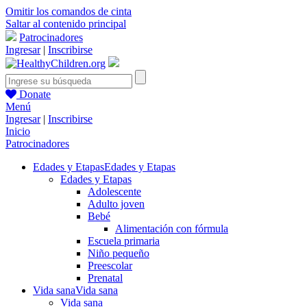
Omitir los comandos de cinta
Saltar al contenido principal
Patrocinadores
Ingresar
|
Inscribirse
Donate
Menú
Ingresar
|
Inscribirse
Inicio
Patrocinadores
Edades y Etapas
Edades y Etapas
Edades y Etapas
Adolescente
Adulto joven
Bebé
Alimentación con fórmula
Escuela primaria
Niño pequeño
Preescolar
Prenatal
Vida sana
Vida sana
Vida sana