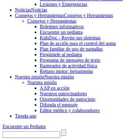
Lesiones y Emergencias
Noticias
Noticias
Consejos y Herramientas
Consejos y Herramientas
Consejos y Herramientas
Boletines informativos
Encuentre un pediatra
KidsDoc - Revise sus síntomas
Plan de acción para el control del asma
Plan familiar de uso de pantallas
Pregúntele al pediatra
Programa de mensajes de texto
Rastre​​ador de activida​d física
Retraso motor: herramienta
Nuestra misión
Nuestra misión
Nuestra misión
AAP en acción
Nuestros patrocinadores
Oportunidades de patrocinio
Difunda el mensaje
Editor médico y colaboradores
Tienda aap
Encuentre un Pediatra