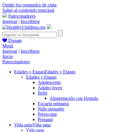
Omitir los comandos de cinta
Saltar al contenido principal
Patrocinadores
Ingresar
|
Inscribirse
Donate
Menú
Ingresar
|
Inscribirse
Inicio
Patrocinadores
Edades y Etapas
Edades y Etapas
Edades y Etapas
Adolescente
Adulto joven
Bebé
Alimentación con fórmula
Escuela primaria
Niño pequeño
Preescolar
Prenatal
Vida sana
Vida sana
Vida sana