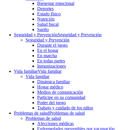
Bienestar emocional
Deportes
Estado físico
Nutrición
Salud bucal
Sueño
Seguridad y Prevención
Seguridad y Prevención
Seguridad y Prevención
Durante el juego
En el hogar
En marcha
En todas partes
Inmunizaciones
Vida familiar
Vida familiar
Vida familiar
Dinámica familiar
Hogar médico
Medios de comunicación
Participe en su comunidad
Poder del juego
Trabajo y cuidado de los niños
Problemas de salud
Problemas de salud
Problemas de salud
Afecciones médicas
Enfermedades prevenibles por vacunación