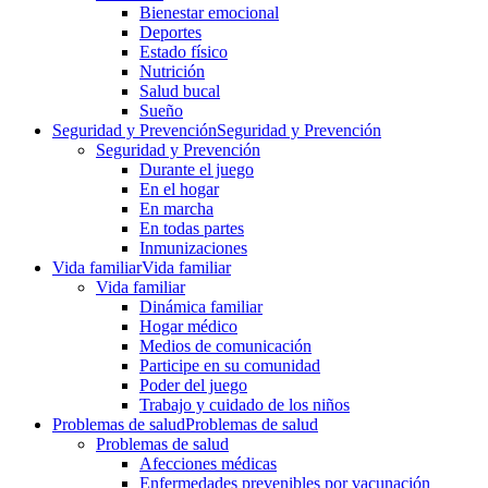
Bienestar emocional
Deportes
Estado físico
Nutrición
Salud bucal
Sueño
Seguridad y Prevención
Seguridad y Prevención
Seguridad y Prevención
Durante el juego
En el hogar
En marcha
En todas partes
Inmunizaciones
Vida familiar
Vida familiar
Vida familiar
Dinámica familiar
Hogar médico
Medios de comunicación
Participe en su comunidad
Poder del juego
Trabajo y cuidado de los niños
Problemas de salud
Problemas de salud
Problemas de salud
Afecciones médicas
Enfermedades prevenibles por vacunación