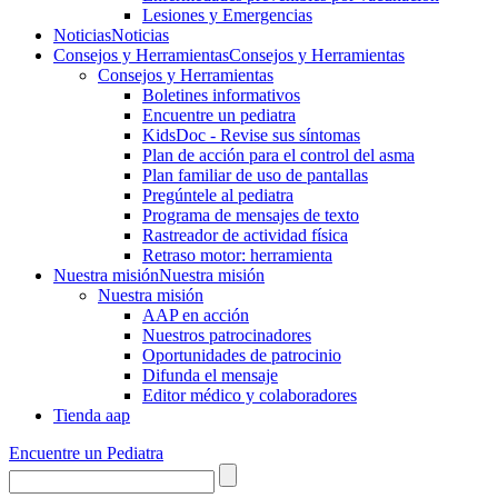
Lesiones y Emergencias
Noticias
Noticias
Consejos y Herramientas
Consejos y Herramientas
Consejos y Herramientas
Boletines informativos
Encuentre un pediatra
KidsDoc - Revise sus síntomas
Plan de acción para el control del asma
Plan familiar de uso de pantallas
Pregúntele al pediatra
Programa de mensajes de texto
Rastre​​ador de activida​d física
Retraso motor: herramienta
Nuestra misión
Nuestra misión
Nuestra misión
AAP en acción
Nuestros patrocinadores
Oportunidades de patrocinio
Difunda el mensaje
Editor médico y colaboradores
Tienda aap
Encuentre un Pediatra