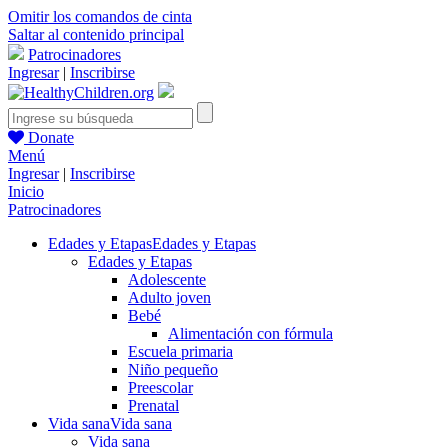
Omitir los comandos de cinta
Saltar al contenido principal
Patrocinadores
Ingresar
|
Inscribirse
Donate
Menú
Ingresar
|
Inscribirse
Inicio
Patrocinadores
Edades y Etapas
Edades y Etapas
Edades y Etapas
Adolescente
Adulto joven
Bebé
Alimentación con fórmula
Escuela primaria
Niño pequeño
Preescolar
Prenatal
Vida sana
Vida sana
Vida sana