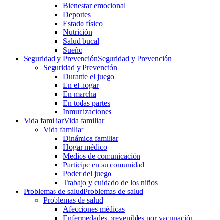
Bienestar emocional
Deportes
Estado físico
Nutrición
Salud bucal
Sueño
Seguridad y Prevención
Seguridad y Prevención
Seguridad y Prevención
Durante el juego
En el hogar
En marcha
En todas partes
Inmunizaciones
Vida familiar
Vida familiar
Vida familiar
Dinámica familiar
Hogar médico
Medios de comunicación
Participe en su comunidad
Poder del juego
Trabajo y cuidado de los niños
Problemas de salud
Problemas de salud
Problemas de salud
Afecciones médicas
Enfermedades prevenibles por vacunación