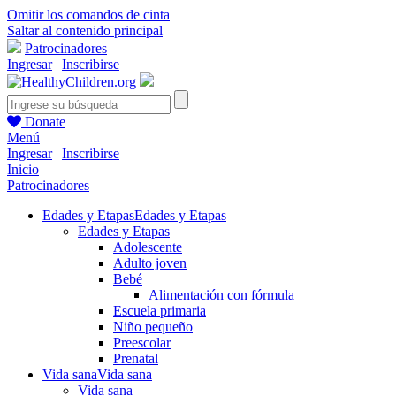
Omitir los comandos de cinta
Saltar al contenido principal
Patrocinadores
Ingresar
|
Inscribirse
Donate
Menú
Ingresar
|
Inscribirse
Inicio
Patrocinadores
Edades y Etapas
Edades y Etapas
Edades y Etapas
Adolescente
Adulto joven
Bebé
Alimentación con fórmula
Escuela primaria
Niño pequeño
Preescolar
Prenatal
Vida sana
Vida sana
Vida sana