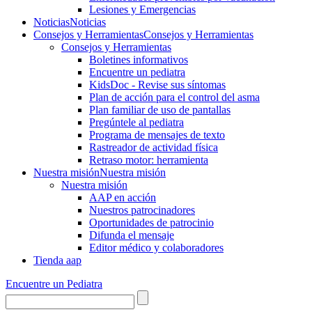
Lesiones y Emergencias
Noticias
Noticias
Consejos y Herramientas
Consejos y Herramientas
Consejos y Herramientas
Boletines informativos
Encuentre un pediatra
KidsDoc - Revise sus síntomas
Plan de acción para el control del asma
Plan familiar de uso de pantallas
Pregúntele al pediatra
Programa de mensajes de texto
Rastre​​ador de activida​d física
Retraso motor: herramienta
Nuestra misión
Nuestra misión
Nuestra misión
AAP en acción
Nuestros patrocinadores
Oportunidades de patrocinio
Difunda el mensaje
Editor médico y colaboradores
Tienda aap
Encuentre un Pediatra