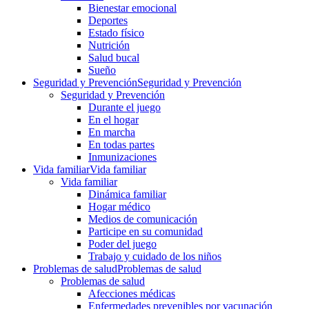
Bienestar emocional
Deportes
Estado físico
Nutrición
Salud bucal
Sueño
Seguridad y Prevención
Seguridad y Prevención
Seguridad y Prevención
Durante el juego
En el hogar
En marcha
En todas partes
Inmunizaciones
Vida familiar
Vida familiar
Vida familiar
Dinámica familiar
Hogar médico
Medios de comunicación
Participe en su comunidad
Poder del juego
Trabajo y cuidado de los niños
Problemas de salud
Problemas de salud
Problemas de salud
Afecciones médicas
Enfermedades prevenibles por vacunación