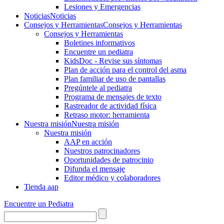
Lesiones y Emergencias
Noticias
Noticias
Consejos y Herramientas
Consejos y Herramientas
Consejos y Herramientas
Boletines informativos
Encuentre un pediatra
KidsDoc - Revise sus síntomas
Plan de acción para el control del asma
Plan familiar de uso de pantallas
Pregúntele al pediatra
Programa de mensajes de texto
Rastre​​ador de activida​d física
Retraso motor: herramienta
Nuestra misión
Nuestra misión
Nuestra misión
AAP en acción
Nuestros patrocinadores
Oportunidades de patrocinio
Difunda el mensaje
Editor médico y colaboradores
Tienda aap
Encuentre un Pediatra