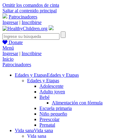
Omitir los comandos de cinta
Saltar al contenido principal
Patrocinadores
Ingresar
|
Inscribirse
Donate
Menú
Ingresar
|
Inscribirse
Inicio
Patrocinadores
Edades y Etapas
Edades y Etapas
Edades y Etapas
Adolescente
Adulto joven
Bebé
Alimentación con fórmula
Escuela primaria
Niño pequeño
Preescolar
Prenatal
Vida sana
Vida sana
Vida sana