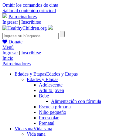
Omitir los comandos de cinta
Saltar al contenido principal
Patrocinadores
Ingresar
|
Inscribirse
Donate
Menú
Ingresar
|
Inscribirse
Inicio
Patrocinadores
Edades y Etapas
Edades y Etapas
Edades y Etapas
Adolescente
Adulto joven
Bebé
Alimentación con fórmula
Escuela primaria
Niño pequeño
Preescolar
Prenatal
Vida sana
Vida sana
Vida sana