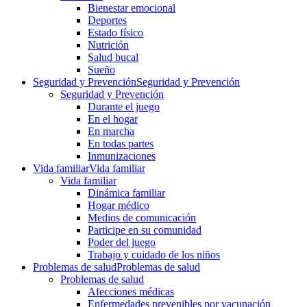
Bienestar emocional
Deportes
Estado físico
Nutrición
Salud bucal
Sueño
Seguridad y Prevención
Seguridad y Prevención
Seguridad y Prevención
Durante el juego
En el hogar
En marcha
En todas partes
Inmunizaciones
Vida familiar
Vida familiar
Vida familiar
Dinámica familiar
Hogar médico
Medios de comunicación
Participe en su comunidad
Poder del juego
Trabajo y cuidado de los niños
Problemas de salud
Problemas de salud
Problemas de salud
Afecciones médicas
Enfermedades prevenibles por vacunación