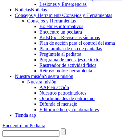
Lesiones y Emergencias
Noticias
Noticias
Consejos y Herramientas
Consejos y Herramientas
Consejos y Herramientas
Boletines informativos
Encuentre un pediatra
KidsDoc - Revise sus síntomas
Plan de acción para el control del asma
Plan familiar de uso de pantallas
Pregúntele al pediatra
Programa de mensajes de texto
Rastre​​ador de activida​d física
Retraso motor: herramienta
Nuestra misión
Nuestra misión
Nuestra misión
AAP en acción
Nuestros patrocinadores
Oportunidades de patrocinio
Difunda el mensaje
Editor médico y colaboradores
Tienda aap
Encuentre un Pediatra