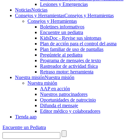
Lesiones y Emergencias
Noticias
Noticias
Consejos y Herramientas
Consejos y Herramientas
Consejos y Herramientas
Boletines informativos
Encuentre un pediatra
KidsDoc - Revise sus síntomas
Plan de acción para el control del asma
Plan familiar de uso de pantallas
Pregúntele al pediatra
Programa de mensajes de texto
Rastre​​ador de activida​d física
Retraso motor: herramienta
Nuestra misión
Nuestra misión
Nuestra misión
AAP en acción
Nuestros patrocinadores
Oportunidades de patrocinio
Difunda el mensaje
Editor médico y colaboradores
Tienda aap
Encuentre un Pediatra