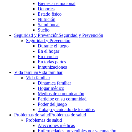
Bienestar emocional
Deportes
Estado físico
Nutrición
Salud bucal
Sueño
Seguridad y Prevención
Seguridad y Prevención
Seguridad y Prevención
Durante el juego
En el hogar
En marcha
En todas partes
Inmunizaciones
Vida familiar
Vida familiar
Vida familiar
Dinámica familiar
Hogar médico
Medios de comunicación
Participe en su comunidad
Poder del juego
Trabajo y cuidado de los niños
Problemas de salud
Problemas de salud
Problemas de salud
Afecciones médicas
Enfermedades prevenibles por vacunación