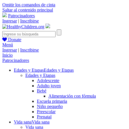
Omitir los comandos de cinta
Saltar al contenido principal
Patrocinadores
Ingresar
|
Inscribirse
Donate
Menú
Ingresar
|
Inscribirse
Inicio
Patrocinadores
Edades y Etapas
Edades y Etapas
Edades y Etapas
Adolescente
Adulto joven
Bebé
Alimentación con fórmula
Escuela primaria
Niño pequeño
Preescolar
Prenatal
Vida sana
Vida sana
Vida sana