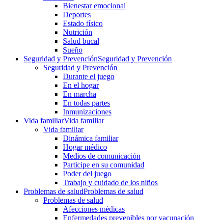
Bienestar emocional
Deportes
Estado físico
Nutrición
Salud bucal
Sueño
Seguridad y Prevención
Seguridad y Prevención
Seguridad y Prevención
Durante el juego
En el hogar
En marcha
En todas partes
Inmunizaciones
Vida familiar
Vida familiar
Vida familiar
Dinámica familiar
Hogar médico
Medios de comunicación
Participe en su comunidad
Poder del juego
Trabajo y cuidado de los niños
Problemas de salud
Problemas de salud
Problemas de salud
Afecciones médicas
Enfermedades prevenibles por vacunación