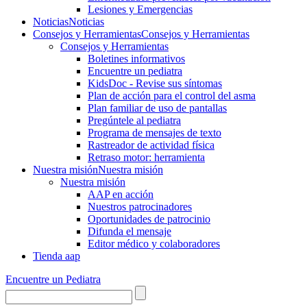
Lesiones y Emergencias
Noticias
Noticias
Consejos y Herramientas
Consejos y Herramientas
Consejos y Herramientas
Boletines informativos
Encuentre un pediatra
KidsDoc - Revise sus síntomas
Plan de acción para el control del asma
Plan familiar de uso de pantallas
Pregúntele al pediatra
Programa de mensajes de texto
Rastre​​ador de activida​d física
Retraso motor: herramienta
Nuestra misión
Nuestra misión
Nuestra misión
AAP en acción
Nuestros patrocinadores
Oportunidades de patrocinio
Difunda el mensaje
Editor médico y colaboradores
Tienda aap
Encuentre un Pediatra