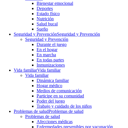
Bienestar emocional
Deportes
Estado físico
Nutrición
Salud bucal
Sueño
Seguridad y Prevención
Seguridad y Prevención
Seguridad y Prevención
Durante el juego
En el hogar
En marcha
En todas partes
Inmunizaciones
Vida familiar
Vida familiar
Vida familiar
Dinámica familiar
Hogar médico
Medios de comunicación
Participe en su comunidad
Poder del juego
Trabajo y cuidado de los niños
Problemas de salud
Problemas de salud
Problemas de salud
Afecciones médicas
Enfermedades prevenibles por vacunación