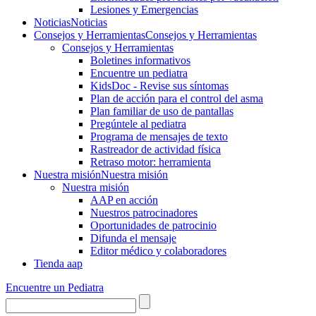
Lesiones y Emergencias
Noticias
Noticias
Consejos y Herramientas
Consejos y Herramientas
Consejos y Herramientas
Boletines informativos
Encuentre un pediatra
KidsDoc - Revise sus síntomas
Plan de acción para el control del asma
Plan familiar de uso de pantallas
Pregúntele al pediatra
Programa de mensajes de texto
Rastre​​ador de activida​d física
Retraso motor: herramienta
Nuestra misión
Nuestra misión
Nuestra misión
AAP en acción
Nuestros patrocinadores
Oportunidades de patrocinio
Difunda el mensaje
Editor médico y colaboradores
Tienda aap
Encuentre un Pediatra