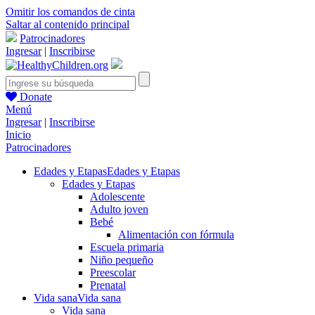
Omitir los comandos de cinta
Saltar al contenido principal
Patrocinadores
Ingresar
|
Inscribirse
Donate
Menú
Ingresar
|
Inscribirse
Inicio
Patrocinadores
Edades y Etapas
Edades y Etapas
Edades y Etapas
Adolescente
Adulto joven
Bebé
Alimentación con fórmula
Escuela primaria
Niño pequeño
Preescolar
Prenatal
Vida sana
Vida sana
Vida sana