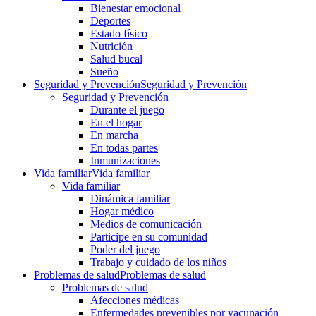
Bienestar emocional
Deportes
Estado físico
Nutrición
Salud bucal
Sueño
Seguridad y Prevención
Seguridad y Prevención
Seguridad y Prevención
Durante el juego
En el hogar
En marcha
En todas partes
Inmunizaciones
Vida familiar
Vida familiar
Vida familiar
Dinámica familiar
Hogar médico
Medios de comunicación
Participe en su comunidad
Poder del juego
Trabajo y cuidado de los niños
Problemas de salud
Problemas de salud
Problemas de salud
Afecciones médicas
Enfermedades prevenibles por vacunación