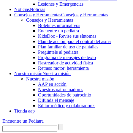
Lesiones y Emergencias
Noticias
Noticias
Consejos y Herramientas
Consejos y Herramientas
Consejos y Herramientas
Boletines informativos
Encuentre un pediatra
KidsDoc - Revise sus síntomas
Plan de acción para el control del asma
Plan familiar de uso de pantallas
Pregúntele al pediatra
Programa de mensajes de texto
Rastre​​ador de activida​d física
Retraso motor: herramienta
Nuestra misión
Nuestra misión
Nuestra misión
AAP en acción
Nuestros patrocinadores
Oportunidades de patrocinio
Difunda el mensaje
Editor médico y colaboradores
Tienda aap
Encuentre un Pediatra