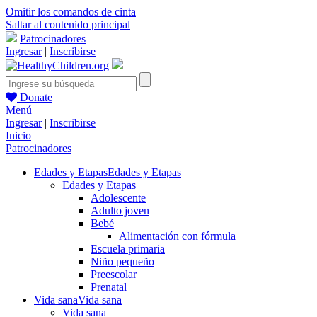
Omitir los comandos de cinta
Saltar al contenido principal
Patrocinadores
Ingresar
|
Inscribirse
Donate
Menú
Ingresar
|
Inscribirse
Inicio
Patrocinadores
Edades y Etapas
Edades y Etapas
Edades y Etapas
Adolescente
Adulto joven
Bebé
Alimentación con fórmula
Escuela primaria
Niño pequeño
Preescolar
Prenatal
Vida sana
Vida sana
Vida sana