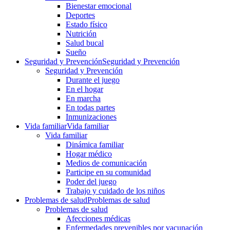
Bienestar emocional
Deportes
Estado físico
Nutrición
Salud bucal
Sueño
Seguridad y Prevención
Seguridad y Prevención
Seguridad y Prevención
Durante el juego
En el hogar
En marcha
En todas partes
Inmunizaciones
Vida familiar
Vida familiar
Vida familiar
Dinámica familiar
Hogar médico
Medios de comunicación
Participe en su comunidad
Poder del juego
Trabajo y cuidado de los niños
Problemas de salud
Problemas de salud
Problemas de salud
Afecciones médicas
Enfermedades prevenibles por vacunación