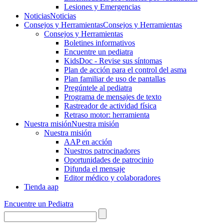
Lesiones y Emergencias
Noticias
Noticias
Consejos y Herramientas
Consejos y Herramientas
Consejos y Herramientas
Boletines informativos
Encuentre un pediatra
KidsDoc - Revise sus síntomas
Plan de acción para el control del asma
Plan familiar de uso de pantallas
Pregúntele al pediatra
Programa de mensajes de texto
Rastre​​ador de activida​d física
Retraso motor: herramienta
Nuestra misión
Nuestra misión
Nuestra misión
AAP en acción
Nuestros patrocinadores
Oportunidades de patrocinio
Difunda el mensaje
Editor médico y colaboradores
Tienda aap
Encuentre un Pediatra