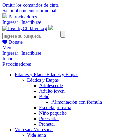
Omitir los comandos de cinta
Saltar al contenido principal
Patrocinadores
Ingresar
|
Inscribirse
Donate
Menú
Ingresar
|
Inscribirse
Inicio
Patrocinadores
Edades y Etapas
Edades y Etapas
Edades y Etapas
Adolescente
Adulto joven
Bebé
Alimentación con fórmula
Escuela primaria
Niño pequeño
Preescolar
Prenatal
Vida sana
Vida sana
Vida sana