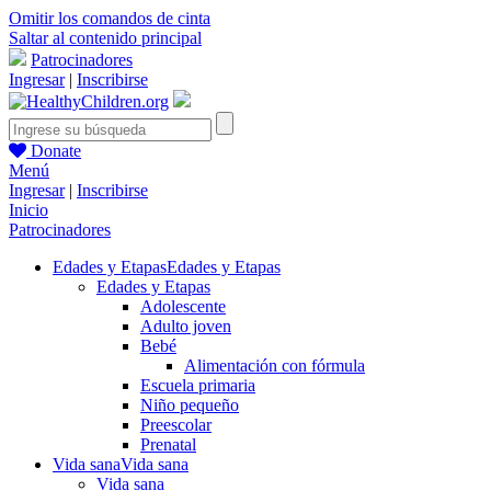
Omitir los comandos de cinta
Saltar al contenido principal
Patrocinadores
Ingresar
|
Inscribirse
Donate
Menú
Ingresar
|
Inscribirse
Inicio
Patrocinadores
Edades y Etapas
Edades y Etapas
Edades y Etapas
Adolescente
Adulto joven
Bebé
Alimentación con fórmula
Escuela primaria
Niño pequeño
Preescolar
Prenatal
Vida sana
Vida sana
Vida sana