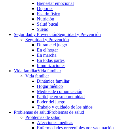
Bienestar emocional
Deportes
Estado físico
Nutrición
Salud bucal
Sueño
Seguridad y Prevención
Seguridad y Prevención
Seguridad y Prevención
Durante el juego
En el hogar
En marcha
En todas partes
Inmunizaciones
Vida familiar
Vida familiar
Vida familiar
Dinámica familiar
Hogar médico
Medios de comunicación
Participe en su comunidad
Poder del juego
Trabajo y cuidado de los niños
Problemas de salud
Problemas de salud
Problemas de salud
Afecciones médicas
Enfermedades prevenibles por vacunación