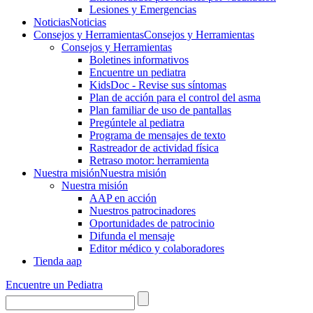
Lesiones y Emergencias
Noticias
Noticias
Consejos y Herramientas
Consejos y Herramientas
Consejos y Herramientas
Boletines informativos
Encuentre un pediatra
KidsDoc - Revise sus síntomas
Plan de acción para el control del asma
Plan familiar de uso de pantallas
Pregúntele al pediatra
Programa de mensajes de texto
Rastre​​ador de activida​d física
Retraso motor: herramienta
Nuestra misión
Nuestra misión
Nuestra misión
AAP en acción
Nuestros patrocinadores
Oportunidades de patrocinio
Difunda el mensaje
Editor médico y colaboradores
Tienda aap
Encuentre un Pediatra