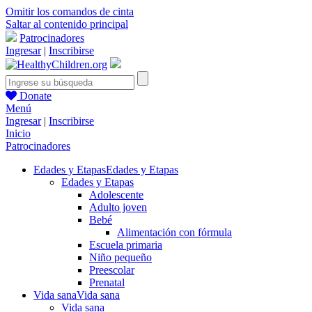
Omitir los comandos de cinta
Saltar al contenido principal
Patrocinadores
Ingresar
|
Inscribirse
Donate
Menú
Ingresar
|
Inscribirse
Inicio
Patrocinadores
Edades y Etapas
Edades y Etapas
Edades y Etapas
Adolescente
Adulto joven
Bebé
Alimentación con fórmula
Escuela primaria
Niño pequeño
Preescolar
Prenatal
Vida sana
Vida sana
Vida sana