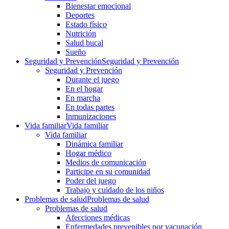
Bienestar emocional
Deportes
Estado físico
Nutrición
Salud bucal
Sueño
Seguridad y Prevención
Seguridad y Prevención
Seguridad y Prevención
Durante el juego
En el hogar
En marcha
En todas partes
Inmunizaciones
Vida familiar
Vida familiar
Vida familiar
Dinámica familiar
Hogar médico
Medios de comunicación
Participe en su comunidad
Poder del juego
Trabajo y cuidado de los niños
Problemas de salud
Problemas de salud
Problemas de salud
Afecciones médicas
Enfermedades prevenibles por vacunación