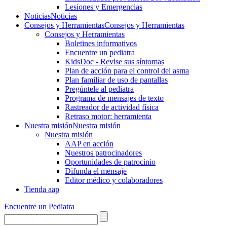
Lesiones y Emergencias
Noticias
Noticias
Consejos y Herramientas
Consejos y Herramientas
Consejos y Herramientas
Boletines informativos
Encuentre un pediatra
KidsDoc - Revise sus síntomas
Plan de acción para el control del asma
Plan familiar de uso de pantallas
Pregúntele al pediatra
Programa de mensajes de texto
Rastre​​ador de activida​d física
Retraso motor: herramienta
Nuestra misión
Nuestra misión
Nuestra misión
AAP en acción
Nuestros patrocinadores
Oportunidades de patrocinio
Difunda el mensaje
Editor médico y colaboradores
Tienda aap
Encuentre un Pediatra