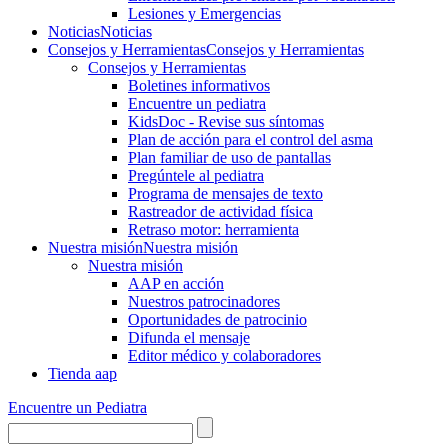
Lesiones y Emergencias
Noticias
Noticias
Consejos y Herramientas
Consejos y Herramientas
Consejos y Herramientas
Boletines informativos
Encuentre un pediatra
KidsDoc - Revise sus síntomas
Plan de acción para el control del asma
Plan familiar de uso de pantallas
Pregúntele al pediatra
Programa de mensajes de texto
Rastre​​ador de activida​d física
Retraso motor: herramienta
Nuestra misión
Nuestra misión
Nuestra misión
AAP en acción
Nuestros patrocinadores
Oportunidades de patrocinio
Difunda el mensaje
Editor médico y colaboradores
Tienda aap
Encuentre un Pediatra