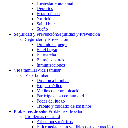
Bienestar emocional
Deportes
Estado físico
Nutrición
Salud bucal
Sueño
Seguridad y Prevención
Seguridad y Prevención
Seguridad y Prevención
Durante el juego
En el hogar
En marcha
En todas partes
Inmunizaciones
Vida familiar
Vida familiar
Vida familiar
Dinámica familiar
Hogar médico
Medios de comunicación
Participe en su comunidad
Poder del juego
Trabajo y cuidado de los niños
Problemas de salud
Problemas de salud
Problemas de salud
Afecciones médicas
Enfermedades prevenibles por vacunación