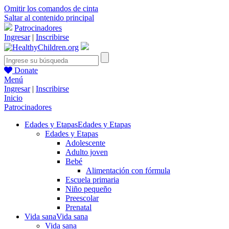
Omitir los comandos de cinta
Saltar al contenido principal
Patrocinadores
Ingresar
|
Inscribirse
Donate
Menú
Ingresar
|
Inscribirse
Inicio
Patrocinadores
Edades y Etapas
Edades y Etapas
Edades y Etapas
Adolescente
Adulto joven
Bebé
Alimentación con fórmula
Escuela primaria
Niño pequeño
Preescolar
Prenatal
Vida sana
Vida sana
Vida sana