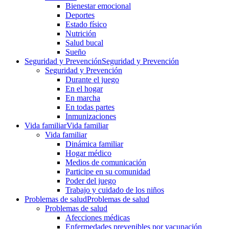
Bienestar emocional
Deportes
Estado físico
Nutrición
Salud bucal
Sueño
Seguridad y Prevención
Seguridad y Prevención
Seguridad y Prevención
Durante el juego
En el hogar
En marcha
En todas partes
Inmunizaciones
Vida familiar
Vida familiar
Vida familiar
Dinámica familiar
Hogar médico
Medios de comunicación
Participe en su comunidad
Poder del juego
Trabajo y cuidado de los niños
Problemas de salud
Problemas de salud
Problemas de salud
Afecciones médicas
Enfermedades prevenibles por vacunación