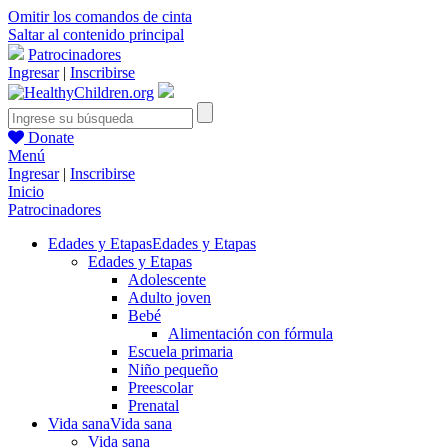
Omitir los comandos de cinta
Saltar al contenido principal
Patrocinadores
Ingresar
|
Inscribirse
Donate
Menú
Ingresar
|
Inscribirse
Inicio
Patrocinadores
Edades y Etapas
Edades y Etapas
Edades y Etapas
Adolescente
Adulto joven
Bebé
Alimentación con fórmula
Escuela primaria
Niño pequeño
Preescolar
Prenatal
Vida sana
Vida sana
Vida sana