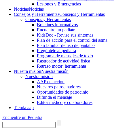
Lesiones y Emergencias
Noticias
Noticias
Consejos y Herramientas
Consejos y Herramientas
Consejos y Herramientas
Boletines informativos
Encuentre un pediatra
KidsDoc - Revise sus síntomas
Plan de acción para el control del asma
Plan familiar de uso de pantallas
Pregúntele al pediatra
Programa de mensajes de texto
Rastre​​ador de activida​d física
Retraso motor: herramienta
Nuestra misión
Nuestra misión
Nuestra misión
AAP en acción
Nuestros patrocinadores
Oportunidades de patrocinio
Difunda el mensaje
Editor médico y colaboradores
Tienda aap
Encuentre un Pediatra