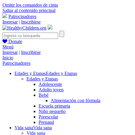
Omitir los comandos de cinta
Saltar al contenido principal
Patrocinadores
Ingresar
|
Inscribirse
Donate
Menú
Ingresar
|
Inscribirse
Inicio
Patrocinadores
Edades y Etapas
Edades y Etapas
Edades y Etapas
Adolescente
Adulto joven
Bebé
Alimentación con fórmula
Escuela primaria
Niño pequeño
Preescolar
Prenatal
Vida sana
Vida sana
Vida sana