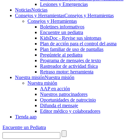
Lesiones y Emergencias
Noticias
Noticias
Consejos y Herramientas
Consejos y Herramientas
Consejos y Herramientas
Boletines informativos
Encuentre un pediatra
KidsDoc - Revise sus síntomas
Plan de acción para el control del asma
Plan familiar de uso de pantallas
Pregúntele al pediatra
Programa de mensajes de texto
Rastre​​ador de activida​d física
Retraso motor: herramienta
Nuestra misión
Nuestra misión
Nuestra misión
AAP en acción
Nuestros patrocinadores
Oportunidades de patrocinio
Difunda el mensaje
Editor médico y colaboradores
Tienda aap
Encuentre un Pediatra