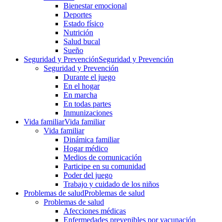
Bienestar emocional
Deportes
Estado físico
Nutrición
Salud bucal
Sueño
Seguridad y Prevención
Seguridad y Prevención
Seguridad y Prevención
Durante el juego
En el hogar
En marcha
En todas partes
Inmunizaciones
Vida familiar
Vida familiar
Vida familiar
Dinámica familiar
Hogar médico
Medios de comunicación
Participe en su comunidad
Poder del juego
Trabajo y cuidado de los niños
Problemas de salud
Problemas de salud
Problemas de salud
Afecciones médicas
Enfermedades prevenibles por vacunación