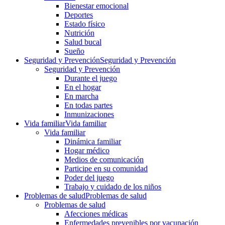
Bienestar emocional
Deportes
Estado físico
Nutrición
Salud bucal
Sueño
Seguridad y Prevención
Seguridad y Prevención
Seguridad y Prevención
Durante el juego
En el hogar
En marcha
En todas partes
Inmunizaciones
Vida familiar
Vida familiar
Vida familiar
Dinámica familiar
Hogar médico
Medios de comunicación
Participe en su comunidad
Poder del juego
Trabajo y cuidado de los niños
Problemas de salud
Problemas de salud
Problemas de salud
Afecciones médicas
Enfermedades prevenibles por vacunación