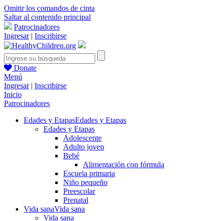
Omitir los comandos de cinta
Saltar al contenido principal
Patrocinadores
Ingresar
|
Inscribirse
Donate
Menú
Ingresar
|
Inscribirse
Inicio
Patrocinadores
Edades y Etapas
Edades y Etapas
Edades y Etapas
Adolescente
Adulto joven
Bebé
Alimentación con fórmula
Escuela primaria
Niño pequeño
Preescolar
Prenatal
Vida sana
Vida sana
Vida sana