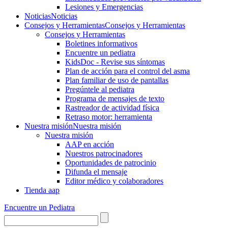
Lesiones y Emergencias
Noticias
Noticias
Consejos y Herramientas
Consejos y Herramientas
Consejos y Herramientas
Boletines informativos
Encuentre un pediatra
KidsDoc - Revise sus síntomas
Plan de acción para el control del asma
Plan familiar de uso de pantallas
Pregúntele al pediatra
Programa de mensajes de texto
Rastre​​ador de activida​d física
Retraso motor: herramienta
Nuestra misión
Nuestra misión
Nuestra misión
AAP en acción
Nuestros patrocinadores
Oportunidades de patrocinio
Difunda el mensaje
Editor médico y colaboradores
Tienda aap
Encuentre un Pediatra