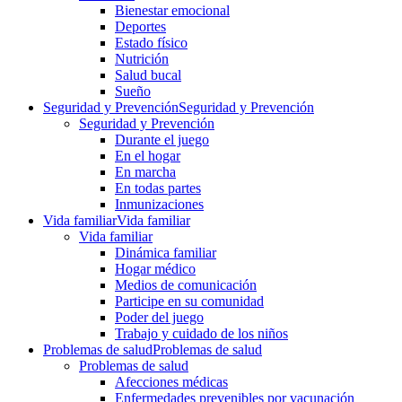
Bienestar emocional
Deportes
Estado físico
Nutrición
Salud bucal
Sueño
Seguridad y Prevención
Seguridad y Prevención
Seguridad y Prevención
Durante el juego
En el hogar
En marcha
En todas partes
Inmunizaciones
Vida familiar
Vida familiar
Vida familiar
Dinámica familiar
Hogar médico
Medios de comunicación
Participe en su comunidad
Poder del juego
Trabajo y cuidado de los niños
Problemas de salud
Problemas de salud
Problemas de salud
Afecciones médicas
Enfermedades prevenibles por vacunación