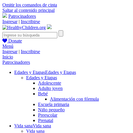
Omitir los comandos de cinta
Saltar al contenido principal
Patrocinadores
Ingresar
|
Inscribirse
Donate
Menú
Ingresar
|
Inscribirse
Inicio
Patrocinadores
Edades y Etapas
Edades y Etapas
Edades y Etapas
Adolescente
Adulto joven
Bebé
Alimentación con fórmula
Escuela primaria
Niño pequeño
Preescolar
Prenatal
Vida sana
Vida sana
Vida sana