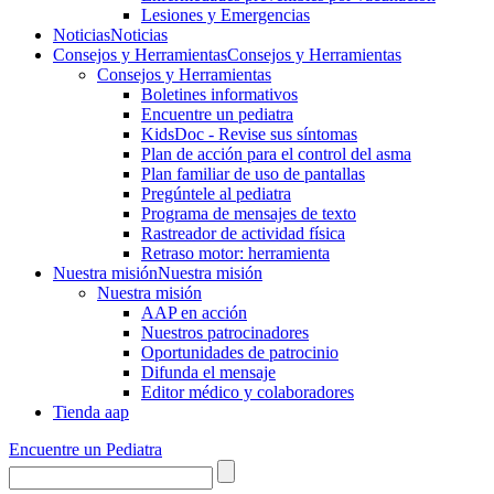
Lesiones y Emergencias
Noticias
Noticias
Consejos y Herramientas
Consejos y Herramientas
Consejos y Herramientas
Boletines informativos
Encuentre un pediatra
KidsDoc - Revise sus síntomas
Plan de acción para el control del asma
Plan familiar de uso de pantallas
Pregúntele al pediatra
Programa de mensajes de texto
Rastre​​ador de activida​d física
Retraso motor: herramienta
Nuestra misión
Nuestra misión
Nuestra misión
AAP en acción
Nuestros patrocinadores
Oportunidades de patrocinio
Difunda el mensaje
Editor médico y colaboradores
Tienda aap
Encuentre un Pediatra