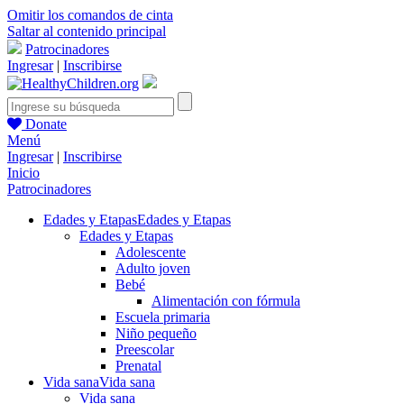
Omitir los comandos de cinta
Saltar al contenido principal
Patrocinadores
Ingresar
|
Inscribirse
Donate
Menú
Ingresar
|
Inscribirse
Inicio
Patrocinadores
Edades y Etapas
Edades y Etapas
Edades y Etapas
Adolescente
Adulto joven
Bebé
Alimentación con fórmula
Escuela primaria
Niño pequeño
Preescolar
Prenatal
Vida sana
Vida sana
Vida sana