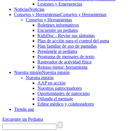
Lesiones y Emergencias
Noticias
Noticias
Consejos y Herramientas
Consejos y Herramientas
Consejos y Herramientas
Boletines informativos
Encuentre un pediatra
KidsDoc - Revise sus síntomas
Plan de acción para el control del asma
Plan familiar de uso de pantallas
Pregúntele al pediatra
Programa de mensajes de texto
Rastre​​ador de activida​d física
Retraso motor: herramienta
Nuestra misión
Nuestra misión
Nuestra misión
AAP en acción
Nuestros patrocinadores
Oportunidades de patrocinio
Difunda el mensaje
Editor médico y colaboradores
Tienda aap
Encuentre un Pediatra