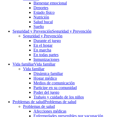
Bienestar emocional
Deportes
Estado físico
Nutrición
Salud bucal
Sueño
Seguridad y Prevención
Seguridad y Prevención
Seguridad y Prevención
Durante el juego
En el hogar
En marcha
En todas partes
Inmunizaciones
Vida familiar
Vida familiar
Vida familiar
Dinámica familiar
Hogar médico
Medios de comunicación
Participe en su comunidad
Poder del juego
Trabajo y cuidado de los niños
Problemas de salud
Problemas de salud
Problemas de salud
Afecciones médicas
Enfermedades prevenibles por vacunación