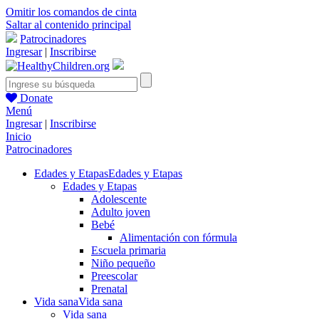
Omitir los comandos de cinta
Saltar al contenido principal
Patrocinadores
Ingresar
|
Inscribirse
Donate
Menú
Ingresar
|
Inscribirse
Inicio
Patrocinadores
Edades y Etapas
Edades y Etapas
Edades y Etapas
Adolescente
Adulto joven
Bebé
Alimentación con fórmula
Escuela primaria
Niño pequeño
Preescolar
Prenatal
Vida sana
Vida sana
Vida sana