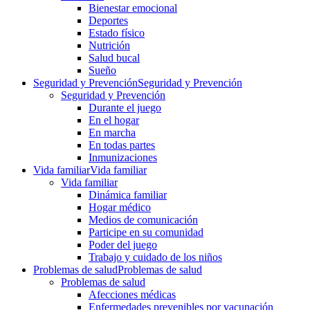
Bienestar emocional
Deportes
Estado físico
Nutrición
Salud bucal
Sueño
Seguridad y Prevención
Seguridad y Prevención
Seguridad y Prevención
Durante el juego
En el hogar
En marcha
En todas partes
Inmunizaciones
Vida familiar
Vida familiar
Vida familiar
Dinámica familiar
Hogar médico
Medios de comunicación
Participe en su comunidad
Poder del juego
Trabajo y cuidado de los niños
Problemas de salud
Problemas de salud
Problemas de salud
Afecciones médicas
Enfermedades prevenibles por vacunación