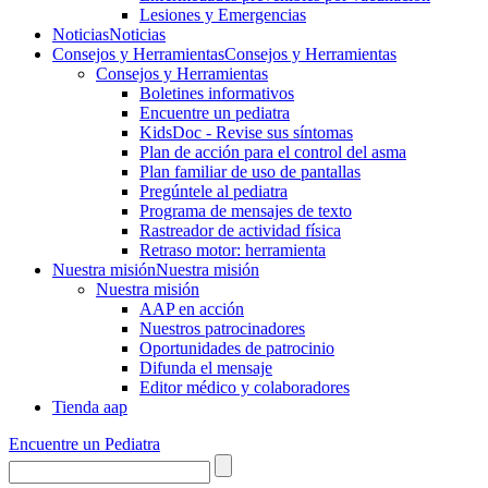
Lesiones y Emergencias
Noticias
Noticias
Consejos y Herramientas
Consejos y Herramientas
Consejos y Herramientas
Boletines informativos
Encuentre un pediatra
KidsDoc - Revise sus síntomas
Plan de acción para el control del asma
Plan familiar de uso de pantallas
Pregúntele al pediatra
Programa de mensajes de texto
Rastre​​ador de activida​d física
Retraso motor: herramienta
Nuestra misión
Nuestra misión
Nuestra misión
AAP en acción
Nuestros patrocinadores
Oportunidades de patrocinio
Difunda el mensaje
Editor médico y colaboradores
Tienda aap
Encuentre un Pediatra