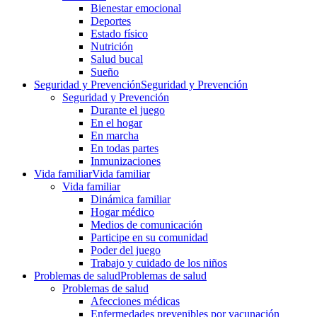
Bienestar emocional
Deportes
Estado físico
Nutrición
Salud bucal
Sueño
Seguridad y Prevención
Seguridad y Prevención
Seguridad y Prevención
Durante el juego
En el hogar
En marcha
En todas partes
Inmunizaciones
Vida familiar
Vida familiar
Vida familiar
Dinámica familiar
Hogar médico
Medios de comunicación
Participe en su comunidad
Poder del juego
Trabajo y cuidado de los niños
Problemas de salud
Problemas de salud
Problemas de salud
Afecciones médicas
Enfermedades prevenibles por vacunación