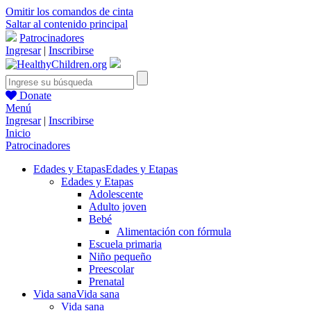
Omitir los comandos de cinta
Saltar al contenido principal
Patrocinadores
Ingresar
|
Inscribirse
Donate
Menú
Ingresar
|
Inscribirse
Inicio
Patrocinadores
Edades y Etapas
Edades y Etapas
Edades y Etapas
Adolescente
Adulto joven
Bebé
Alimentación con fórmula
Escuela primaria
Niño pequeño
Preescolar
Prenatal
Vida sana
Vida sana
Vida sana