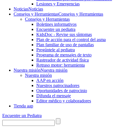
Lesiones y Emergencias
Noticias
Noticias
Consejos y Herramientas
Consejos y Herramientas
Consejos y Herramientas
Boletines informativos
Encuentre un pediatra
KidsDoc - Revise sus síntomas
Plan de acción para el control del asma
Plan familiar de uso de pantallas
Pregúntele al pediatra
Programa de mensajes de texto
Rastre​​ador de activida​d física
Retraso motor: herramienta
Nuestra misión
Nuestra misión
Nuestra misión
AAP en acción
Nuestros patrocinadores
Oportunidades de patrocinio
Difunda el mensaje
Editor médico y colaboradores
Tienda aap
Encuentre un Pediatra