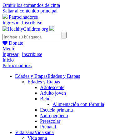
Omitir los comandos de cinta
Saltar al contenido principal
Patrocinadores
Ingresar
|
Inscribirse
Donate
Menú
Ingresar
|
Inscribirse
Inicio
Patrocinadores
Edades y Etapas
Edades y Etapas
Edades y Etapas
Adolescente
Adulto joven
Bebé
Alimentación con fórmula
Escuela primaria
Niño pequeño
Preescolar
Prenatal
Vida sana
Vida sana
Vida sana