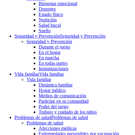
Bienestar emocional
Deportes
Estado físico
Nutrición
Salud bucal
Sueño
Seguridad y Prevención
Seguridad y Prevención
Seguridad y Prevención
Durante el juego
En el hogar
En marcha
En todas partes
Inmunizaciones
Vida familiar
Vida familiar
Vida familiar
Dinámica familiar
Hogar médico
Medios de comunicación
Participe en su comunidad
Poder del juego
Trabajo y cuidado de los niños
Problemas de salud
Problemas de salud
Problemas de salud
Afecciones médicas
Enfermedades prevenibles por vacunación