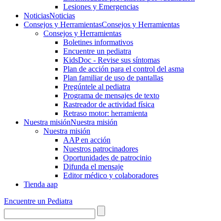
Lesiones y Emergencias
Noticias
Noticias
Consejos y Herramientas
Consejos y Herramientas
Consejos y Herramientas
Boletines informativos
Encuentre un pediatra
KidsDoc - Revise sus síntomas
Plan de acción para el control del asma
Plan familiar de uso de pantallas
Pregúntele al pediatra
Programa de mensajes de texto
Rastre​​ador de activida​d física
Retraso motor: herramienta
Nuestra misión
Nuestra misión
Nuestra misión
AAP en acción
Nuestros patrocinadores
Oportunidades de patrocinio
Difunda el mensaje
Editor médico y colaboradores
Tienda aap
Encuentre un Pediatra