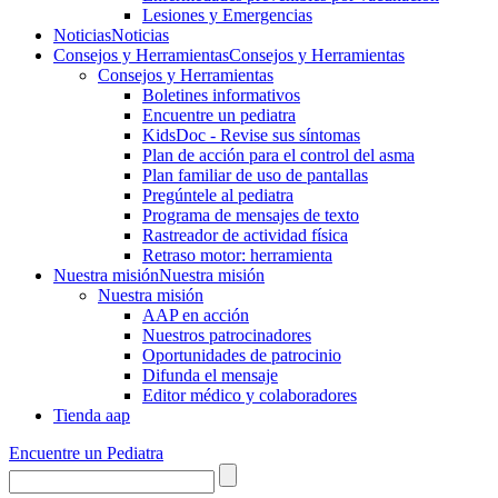
Lesiones y Emergencias
Noticias
Noticias
Consejos y Herramientas
Consejos y Herramientas
Consejos y Herramientas
Boletines informativos
Encuentre un pediatra
KidsDoc - Revise sus síntomas
Plan de acción para el control del asma
Plan familiar de uso de pantallas
Pregúntele al pediatra
Programa de mensajes de texto
Rastre​​ador de activida​d física
Retraso motor: herramienta
Nuestra misión
Nuestra misión
Nuestra misión
AAP en acción
Nuestros patrocinadores
Oportunidades de patrocinio
Difunda el mensaje
Editor médico y colaboradores
Tienda aap
Encuentre un Pediatra