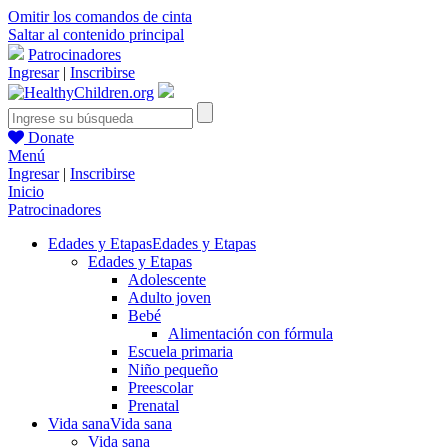
Omitir los comandos de cinta
Saltar al contenido principal
Patrocinadores
Ingresar
|
Inscribirse
Donate
Menú
Ingresar
|
Inscribirse
Inicio
Patrocinadores
Edades y Etapas
Edades y Etapas
Edades y Etapas
Adolescente
Adulto joven
Bebé
Alimentación con fórmula
Escuela primaria
Niño pequeño
Preescolar
Prenatal
Vida sana
Vida sana
Vida sana