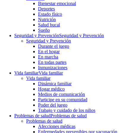
Bienestar emocional
Deportes
Estado físico
Nutrición
Salud bucal
Sueño
Seguridad y Prevención
Seguridad y Prevención
Seguridad y Prevención
Durante el juego
En el hogar
En marcha
En todas partes
Inmunizaciones
Vida familiar
Vida familiar
Vida familiar
Dinámica familiar
Hogar médico
Medios de comunicación
Participe en su comunidad
Poder del juego
Trabajo y cuidado de los niños
Problemas de salud
Problemas de salud
Problemas de salud
Afecciones médicas
Enfermedades prevenibles por vacunación