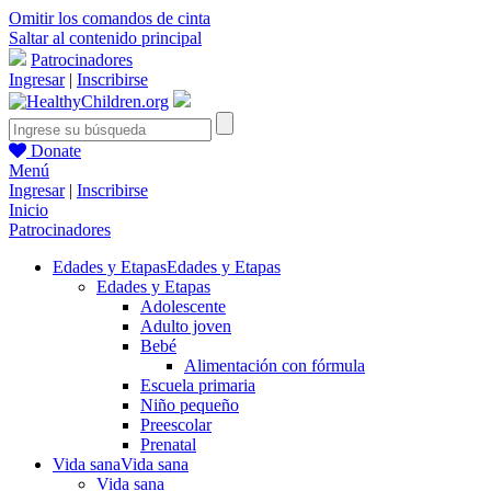
Omitir los comandos de cinta
Saltar al contenido principal
Patrocinadores
Ingresar
|
Inscribirse
Donate
Menú
Ingresar
|
Inscribirse
Inicio
Patrocinadores
Edades y Etapas
Edades y Etapas
Edades y Etapas
Adolescente
Adulto joven
Bebé
Alimentación con fórmula
Escuela primaria
Niño pequeño
Preescolar
Prenatal
Vida sana
Vida sana
Vida sana