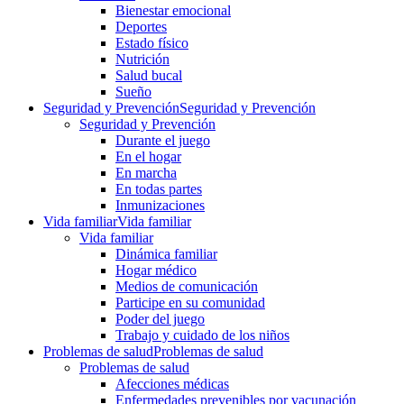
Bienestar emocional
Deportes
Estado físico
Nutrición
Salud bucal
Sueño
Seguridad y Prevención
Seguridad y Prevención
Seguridad y Prevención
Durante el juego
En el hogar
En marcha
En todas partes
Inmunizaciones
Vida familiar
Vida familiar
Vida familiar
Dinámica familiar
Hogar médico
Medios de comunicación
Participe en su comunidad
Poder del juego
Trabajo y cuidado de los niños
Problemas de salud
Problemas de salud
Problemas de salud
Afecciones médicas
Enfermedades prevenibles por vacunación