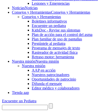
Lesiones y Emergencias
Noticias
Noticias
Consejos y Herramientas
Consejos y Herramientas
Consejos y Herramientas
Boletines informativos
Encuentre un pediatra
KidsDoc - Revise sus síntomas
Plan de acción para el control del asma
Plan familiar de uso de pantallas
Pregúntele al pediatra
Programa de mensajes de texto
Rastre​​ador de activida​d física
Retraso motor: herramienta
Nuestra misión
Nuestra misión
Nuestra misión
AAP en acción
Nuestros patrocinadores
Oportunidades de patrocinio
Difunda el mensaje
Editor médico y colaboradores
Tienda aap
Encuentre un Pediatra