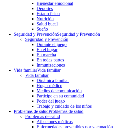
Bienestar emocional
Deportes
Estado físico
Nutrición
Salud bucal
Sueño
Seguridad y Prevención
Seguridad y Prevención
Seguridad y Prevención
Durante el juego
En el hogar
En marcha
En todas partes
Inmunizaciones
Vida familiar
Vida familiar
Vida familiar
Dinámica familiar
Hogar médico
Medios de comunicación
Participe en su comunidad
Poder del juego
Trabajo y cuidado de los niños
Problemas de salud
Problemas de salud
Problemas de salud
Afecciones médicas
Enfermedades prevenibles por vacunación