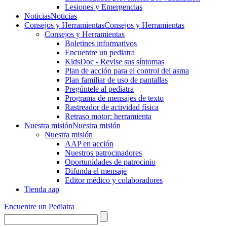
Lesiones y Emergencias
Noticias
Noticias
Consejos y Herramientas
Consejos y Herramientas
Consejos y Herramientas
Boletines informativos
Encuentre un pediatra
KidsDoc - Revise sus síntomas
Plan de acción para el control del asma
Plan familiar de uso de pantallas
Pregúntele al pediatra
Programa de mensajes de texto
Rastre​​ador de activida​d física
Retraso motor: herramienta
Nuestra misión
Nuestra misión
Nuestra misión
AAP en acción
Nuestros patrocinadores
Oportunidades de patrocinio
Difunda el mensaje
Editor médico y colaboradores
Tienda aap
Encuentre un Pediatra