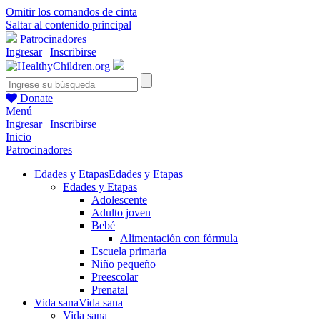
Omitir los comandos de cinta
Saltar al contenido principal
Patrocinadores
Ingresar
|
Inscribirse
Donate
Menú
Ingresar
|
Inscribirse
Inicio
Patrocinadores
Edades y Etapas
Edades y Etapas
Edades y Etapas
Adolescente
Adulto joven
Bebé
Alimentación con fórmula
Escuela primaria
Niño pequeño
Preescolar
Prenatal
Vida sana
Vida sana
Vida sana