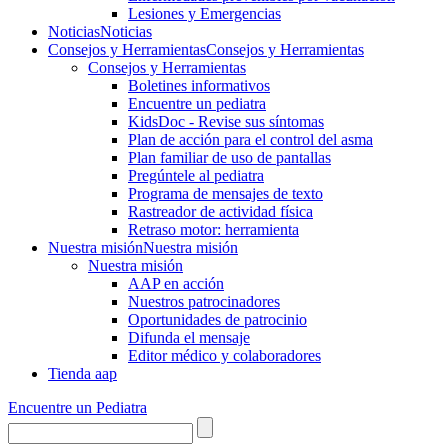
Lesiones y Emergencias
Noticias
Noticias
Consejos y Herramientas
Consejos y Herramientas
Consejos y Herramientas
Boletines informativos
Encuentre un pediatra
KidsDoc - Revise sus síntomas
Plan de acción para el control del asma
Plan familiar de uso de pantallas
Pregúntele al pediatra
Programa de mensajes de texto
Rastre​​ador de activida​d física
Retraso motor: herramienta
Nuestra misión
Nuestra misión
Nuestra misión
AAP en acción
Nuestros patrocinadores
Oportunidades de patrocinio
Difunda el mensaje
Editor médico y colaboradores
Tienda aap
Encuentre un Pediatra