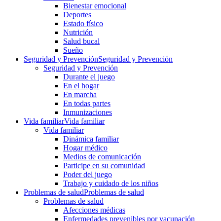
Bienestar emocional
Deportes
Estado físico
Nutrición
Salud bucal
Sueño
Seguridad y Prevención
Seguridad y Prevención
Seguridad y Prevención
Durante el juego
En el hogar
En marcha
En todas partes
Inmunizaciones
Vida familiar
Vida familiar
Vida familiar
Dinámica familiar
Hogar médico
Medios de comunicación
Participe en su comunidad
Poder del juego
Trabajo y cuidado de los niños
Problemas de salud
Problemas de salud
Problemas de salud
Afecciones médicas
Enfermedades prevenibles por vacunación