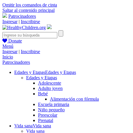
Omitir los comandos de cinta
Saltar al contenido principal
Patrocinadores
Ingresar
|
Inscribirse
Donate
Menú
Ingresar
|
Inscribirse
Inicio
Patrocinadores
Edades y Etapas
Edades y Etapas
Edades y Etapas
Adolescente
Adulto joven
Bebé
Alimentación con fórmula
Escuela primaria
Niño pequeño
Preescolar
Prenatal
Vida sana
Vida sana
Vida sana