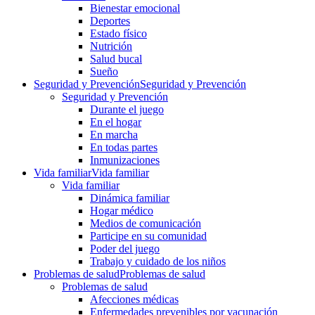
Bienestar emocional
Deportes
Estado físico
Nutrición
Salud bucal
Sueño
Seguridad y Prevención
Seguridad y Prevención
Seguridad y Prevención
Durante el juego
En el hogar
En marcha
En todas partes
Inmunizaciones
Vida familiar
Vida familiar
Vida familiar
Dinámica familiar
Hogar médico
Medios de comunicación
Participe en su comunidad
Poder del juego
Trabajo y cuidado de los niños
Problemas de salud
Problemas de salud
Problemas de salud
Afecciones médicas
Enfermedades prevenibles por vacunación