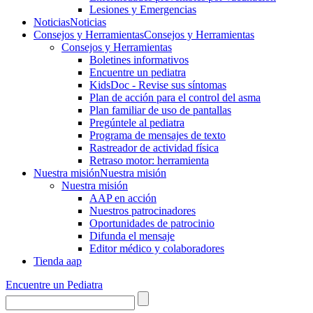
Lesiones y Emergencias
Noticias
Noticias
Consejos y Herramientas
Consejos y Herramientas
Consejos y Herramientas
Boletines informativos
Encuentre un pediatra
KidsDoc - Revise sus síntomas
Plan de acción para el control del asma
Plan familiar de uso de pantallas
Pregúntele al pediatra
Programa de mensajes de texto
Rastre​​ador de activida​d física
Retraso motor: herramienta
Nuestra misión
Nuestra misión
Nuestra misión
AAP en acción
Nuestros patrocinadores
Oportunidades de patrocinio
Difunda el mensaje
Editor médico y colaboradores
Tienda aap
Encuentre un Pediatra