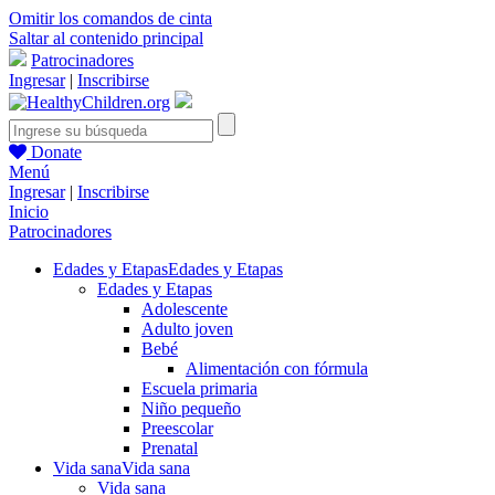
Omitir los comandos de cinta
Saltar al contenido principal
Patrocinadores
Ingresar
|
Inscribirse
Donate
Menú
Ingresar
|
Inscribirse
Inicio
Patrocinadores
Edades y Etapas
Edades y Etapas
Edades y Etapas
Adolescente
Adulto joven
Bebé
Alimentación con fórmula
Escuela primaria
Niño pequeño
Preescolar
Prenatal
Vida sana
Vida sana
Vida sana