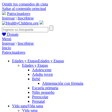
Omitir los comandos de cinta
Saltar al contenido principal
Patrocinadores
Ingresar
|
Inscribirse
Donate
Menú
Ingresar
|
Inscribirse
Inicio
Patrocinadores
Edades y Etapas
Edades y Etapas
Edades y Etapas
Adolescente
Adulto joven
Bebé
Alimentación con fórmula
Escuela primaria
Niño pequeño
Preescolar
Prenatal
Vida sana
Vida sana
Vida sana