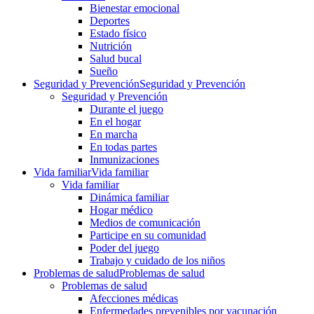
Bienestar emocional
Deportes
Estado físico
Nutrición
Salud bucal
Sueño
Seguridad y Prevención
Seguridad y Prevención
Seguridad y Prevención
Durante el juego
En el hogar
En marcha
En todas partes
Inmunizaciones
Vida familiar
Vida familiar
Vida familiar
Dinámica familiar
Hogar médico
Medios de comunicación
Participe en su comunidad
Poder del juego
Trabajo y cuidado de los niños
Problemas de salud
Problemas de salud
Problemas de salud
Afecciones médicas
Enfermedades prevenibles por vacunación