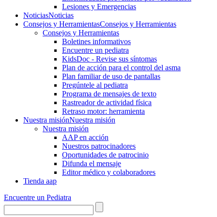
Lesiones y Emergencias
Noticias
Noticias
Consejos y Herramientas
Consejos y Herramientas
Consejos y Herramientas
Boletines informativos
Encuentre un pediatra
KidsDoc - Revise sus síntomas
Plan de acción para el control del asma
Plan familiar de uso de pantallas
Pregúntele al pediatra
Programa de mensajes de texto
Rastre​​ador de activida​d física
Retraso motor: herramienta
Nuestra misión
Nuestra misión
Nuestra misión
AAP en acción
Nuestros patrocinadores
Oportunidades de patrocinio
Difunda el mensaje
Editor médico y colaboradores
Tienda aap
Encuentre un Pediatra