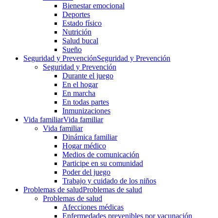
Bienestar emocional
Deportes
Estado físico
Nutrición
Salud bucal
Sueño
Seguridad y Prevención
Seguridad y Prevención
Seguridad y Prevención
Durante el juego
En el hogar
En marcha
En todas partes
Inmunizaciones
Vida familiar
Vida familiar
Vida familiar
Dinámica familiar
Hogar médico
Medios de comunicación
Participe en su comunidad
Poder del juego
Trabajo y cuidado de los niños
Problemas de salud
Problemas de salud
Problemas de salud
Afecciones médicas
Enfermedades prevenibles por vacunación