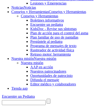
Lesiones y Emergencias
Noticias
Noticias
Consejos y Herramientas
Consejos y Herramientas
Consejos y Herramientas
Boletines informativos
Encuentre un pediatra
KidsDoc - Revise sus síntomas
Plan de acción para el control del asma
Plan familiar de uso de pantallas
Pregúntele al pediatra
Programa de mensajes de texto
Rastre​​ador de activida​d física
Retraso motor: herramienta
Nuestra misión
Nuestra misión
Nuestra misión
AAP en acción
Nuestros patrocinadores
Oportunidades de patrocinio
Difunda el mensaje
Editor médico y colaboradores
Tienda aap
Encuentre un Pediatra