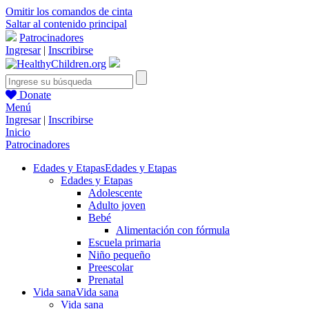
Omitir los comandos de cinta
Saltar al contenido principal
Patrocinadores
Ingresar
|
Inscribirse
Donate
Menú
Ingresar
|
Inscribirse
Inicio
Patrocinadores
Edades y Etapas
Edades y Etapas
Edades y Etapas
Adolescente
Adulto joven
Bebé
Alimentación con fórmula
Escuela primaria
Niño pequeño
Preescolar
Prenatal
Vida sana
Vida sana
Vida sana