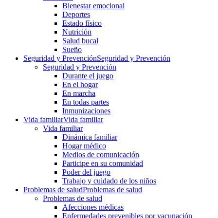
Bienestar emocional
Deportes
Estado físico
Nutrición
Salud bucal
Sueño
Seguridad y Prevención
Seguridad y Prevención
Seguridad y Prevención
Durante el juego
En el hogar
En marcha
En todas partes
Inmunizaciones
Vida familiar
Vida familiar
Vida familiar
Dinámica familiar
Hogar médico
Medios de comunicación
Participe en su comunidad
Poder del juego
Trabajo y cuidado de los niños
Problemas de salud
Problemas de salud
Problemas de salud
Afecciones médicas
Enfermedades prevenibles por vacunación