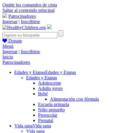
Omitir los comandos de cinta
Saltar al contenido principal
Patrocinadores
Ingresar
|
Inscribirse
Donate
Menú
Ingresar
|
Inscribirse
Inicio
Patrocinadores
Edades y Etapas
Edades y Etapas
Edades y Etapas
Adolescente
Adulto joven
Bebé
Alimentación con fórmula
Escuela primaria
Niño pequeño
Preescolar
Prenatal
Vida sana
Vida sana
Vida sana