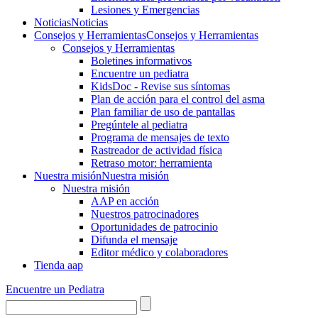
Lesiones y Emergencias
Noticias
Noticias
Consejos y Herramientas
Consejos y Herramientas
Consejos y Herramientas
Boletines informativos
Encuentre un pediatra
KidsDoc - Revise sus síntomas
Plan de acción para el control del asma
Plan familiar de uso de pantallas
Pregúntele al pediatra
Programa de mensajes de texto
Rastre​​ador de activida​d física
Retraso motor: herramienta
Nuestra misión
Nuestra misión
Nuestra misión
AAP en acción
Nuestros patrocinadores
Oportunidades de patrocinio
Difunda el mensaje
Editor médico y colaboradores
Tienda aap
Encuentre un Pediatra