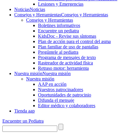
Lesiones y Emergencias
Noticias
Noticias
Consejos y Herramientas
Consejos y Herramientas
Consejos y Herramientas
Boletines informativos
Encuentre un pediatra
KidsDoc - Revise sus síntomas
Plan de acción para el control del asma
Plan familiar de uso de pantallas
Pregúntele al pediatra
Programa de mensajes de texto
Rastre​​ador de activida​d física
Retraso motor: herramienta
Nuestra misión
Nuestra misión
Nuestra misión
AAP en acción
Nuestros patrocinadores
Oportunidades de patrocinio
Difunda el mensaje
Editor médico y colaboradores
Tienda aap
Encuentre un Pediatra