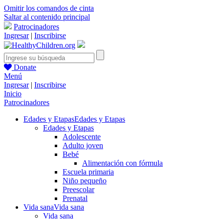
Omitir los comandos de cinta
Saltar al contenido principal
Patrocinadores
Ingresar
|
Inscribirse
Donate
Menú
Ingresar
|
Inscribirse
Inicio
Patrocinadores
Edades y Etapas
Edades y Etapas
Edades y Etapas
Adolescente
Adulto joven
Bebé
Alimentación con fórmula
Escuela primaria
Niño pequeño
Preescolar
Prenatal
Vida sana
Vida sana
Vida sana