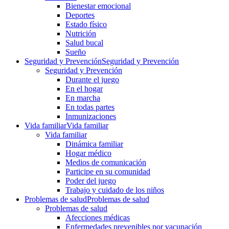
Bienestar emocional
Deportes
Estado físico
Nutrición
Salud bucal
Sueño
Seguridad y Prevención
Seguridad y Prevención
Seguridad y Prevención
Durante el juego
En el hogar
En marcha
En todas partes
Inmunizaciones
Vida familiar
Vida familiar
Vida familiar
Dinámica familiar
Hogar médico
Medios de comunicación
Participe en su comunidad
Poder del juego
Trabajo y cuidado de los niños
Problemas de salud
Problemas de salud
Problemas de salud
Afecciones médicas
Enfermedades prevenibles por vacunación