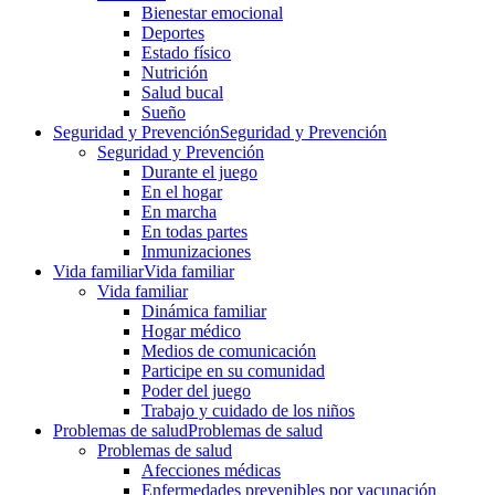
Bienestar emocional
Deportes
Estado físico
Nutrición
Salud bucal
Sueño
Seguridad y Prevención
Seguridad y Prevención
Seguridad y Prevención
Durante el juego
En el hogar
En marcha
En todas partes
Inmunizaciones
Vida familiar
Vida familiar
Vida familiar
Dinámica familiar
Hogar médico
Medios de comunicación
Participe en su comunidad
Poder del juego
Trabajo y cuidado de los niños
Problemas de salud
Problemas de salud
Problemas de salud
Afecciones médicas
Enfermedades prevenibles por vacunación