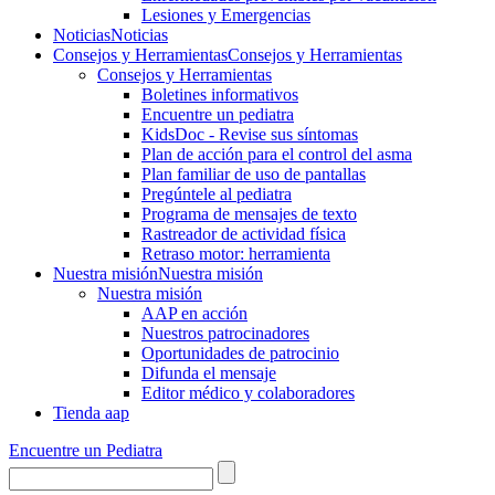
Lesiones y Emergencias
Noticias
Noticias
Consejos y Herramientas
Consejos y Herramientas
Consejos y Herramientas
Boletines informativos
Encuentre un pediatra
KidsDoc - Revise sus síntomas
Plan de acción para el control del asma
Plan familiar de uso de pantallas
Pregúntele al pediatra
Programa de mensajes de texto
Rastre​​ador de activida​d física
Retraso motor: herramienta
Nuestra misión
Nuestra misión
Nuestra misión
AAP en acción
Nuestros patrocinadores
Oportunidades de patrocinio
Difunda el mensaje
Editor médico y colaboradores
Tienda aap
Encuentre un Pediatra