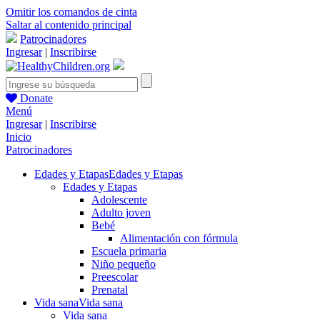
Omitir los comandos de cinta
Saltar al contenido principal
Patrocinadores
Ingresar
|
Inscribirse
Donate
Menú
Ingresar
|
Inscribirse
Inicio
Patrocinadores
Edades y Etapas
Edades y Etapas
Edades y Etapas
Adolescente
Adulto joven
Bebé
Alimentación con fórmula
Escuela primaria
Niño pequeño
Preescolar
Prenatal
Vida sana
Vida sana
Vida sana