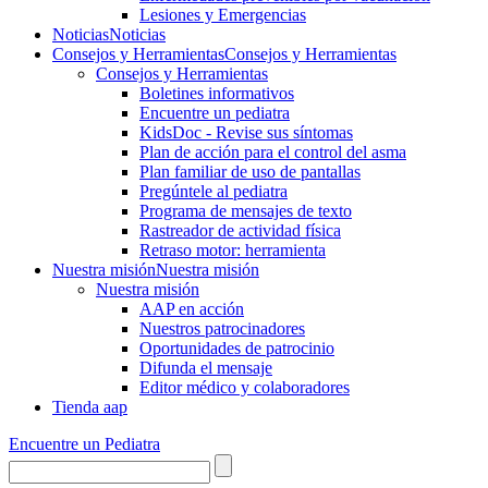
Lesiones y Emergencias
Noticias
Noticias
Consejos y Herramientas
Consejos y Herramientas
Consejos y Herramientas
Boletines informativos
Encuentre un pediatra
KidsDoc - Revise sus síntomas
Plan de acción para el control del asma
Plan familiar de uso de pantallas
Pregúntele al pediatra
Programa de mensajes de texto
Rastre​​ador de activida​d física
Retraso motor: herramienta
Nuestra misión
Nuestra misión
Nuestra misión
AAP en acción
Nuestros patrocinadores
Oportunidades de patrocinio
Difunda el mensaje
Editor médico y colaboradores
Tienda aap
Encuentre un Pediatra