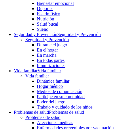
Bienestar emocional
Deportes
Estado físico
Nutrición
Salud bucal
Sueño
Seguridad y Prevención
Seguridad y Prevención
Seguridad y Prevención
Durante el juego
En el hogar
En marcha
En todas partes
Inmunizaciones
Vida familiar
Vida familiar
Vida familiar
Dinámica familiar
Hogar médico
Medios de comunicación
Participe en su comunidad
Poder del juego
Trabajo y cuidado de los niños
Problemas de salud
Problemas de salud
Problemas de salud
Afecciones médicas
Enfermedades prevenibles por vacunación