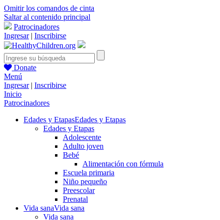
Omitir los comandos de cinta
Saltar al contenido principal
Patrocinadores
Ingresar
|
Inscribirse
Donate
Menú
Ingresar
|
Inscribirse
Inicio
Patrocinadores
Edades y Etapas
Edades y Etapas
Edades y Etapas
Adolescente
Adulto joven
Bebé
Alimentación con fórmula
Escuela primaria
Niño pequeño
Preescolar
Prenatal
Vida sana
Vida sana
Vida sana