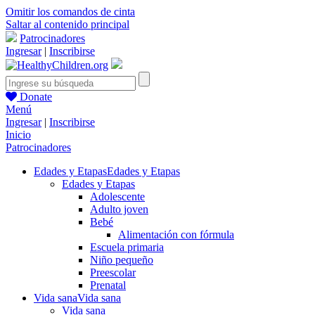
Omitir los comandos de cinta
Saltar al contenido principal
Patrocinadores
Ingresar
|
Inscribirse
Donate
Menú
Ingresar
|
Inscribirse
Inicio
Patrocinadores
Edades y Etapas
Edades y Etapas
Edades y Etapas
Adolescente
Adulto joven
Bebé
Alimentación con fórmula
Escuela primaria
Niño pequeño
Preescolar
Prenatal
Vida sana
Vida sana
Vida sana