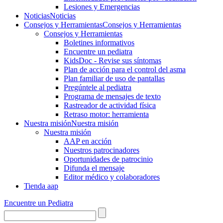
Lesiones y Emergencias
Noticias
Noticias
Consejos y Herramientas
Consejos y Herramientas
Consejos y Herramientas
Boletines informativos
Encuentre un pediatra
KidsDoc - Revise sus síntomas
Plan de acción para el control del asma
Plan familiar de uso de pantallas
Pregúntele al pediatra
Programa de mensajes de texto
Rastre​​ador de activida​d física
Retraso motor: herramienta
Nuestra misión
Nuestra misión
Nuestra misión
AAP en acción
Nuestros patrocinadores
Oportunidades de patrocinio
Difunda el mensaje
Editor médico y colaboradores
Tienda aap
Encuentre un Pediatra