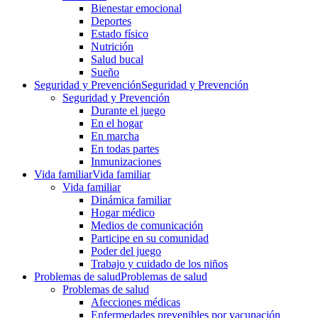
Bienestar emocional
Deportes
Estado físico
Nutrición
Salud bucal
Sueño
Seguridad y Prevención
Seguridad y Prevención
Seguridad y Prevención
Durante el juego
En el hogar
En marcha
En todas partes
Inmunizaciones
Vida familiar
Vida familiar
Vida familiar
Dinámica familiar
Hogar médico
Medios de comunicación
Participe en su comunidad
Poder del juego
Trabajo y cuidado de los niños
Problemas de salud
Problemas de salud
Problemas de salud
Afecciones médicas
Enfermedades prevenibles por vacunación