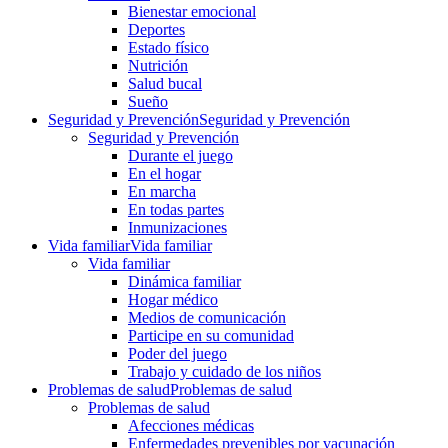
Bienestar emocional
Deportes
Estado físico
Nutrición
Salud bucal
Sueño
Seguridad y Prevención
Seguridad y Prevención
Seguridad y Prevención
Durante el juego
En el hogar
En marcha
En todas partes
Inmunizaciones
Vida familiar
Vida familiar
Vida familiar
Dinámica familiar
Hogar médico
Medios de comunicación
Participe en su comunidad
Poder del juego
Trabajo y cuidado de los niños
Problemas de salud
Problemas de salud
Problemas de salud
Afecciones médicas
Enfermedades prevenibles por vacunación