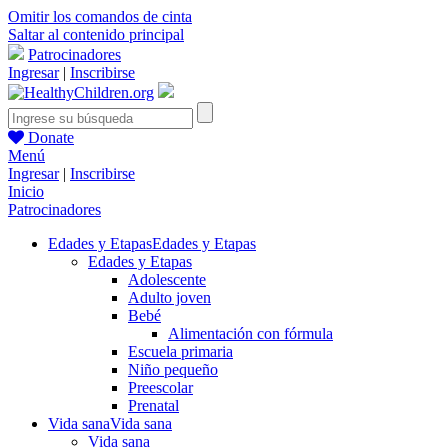
Omitir los comandos de cinta
Saltar al contenido principal
Patrocinadores
Ingresar
|
Inscribirse
Donate
Menú
Ingresar
|
Inscribirse
Inicio
Patrocinadores
Edades y Etapas
Edades y Etapas
Edades y Etapas
Adolescente
Adulto joven
Bebé
Alimentación con fórmula
Escuela primaria
Niño pequeño
Preescolar
Prenatal
Vida sana
Vida sana
Vida sana