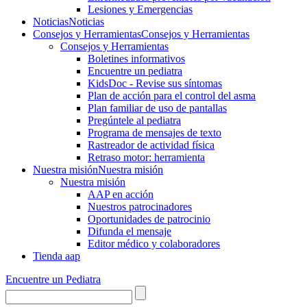
Lesiones y Emergencias
Noticias
Noticias
Consejos y Herramientas
Consejos y Herramientas
Consejos y Herramientas
Boletines informativos
Encuentre un pediatra
KidsDoc - Revise sus síntomas
Plan de acción para el control del asma
Plan familiar de uso de pantallas
Pregúntele al pediatra
Programa de mensajes de texto
Rastre​​ador de activida​d física
Retraso motor: herramienta
Nuestra misión
Nuestra misión
Nuestra misión
AAP en acción
Nuestros patrocinadores
Oportunidades de patrocinio
Difunda el mensaje
Editor médico y colaboradores
Tienda aap
Encuentre un Pediatra