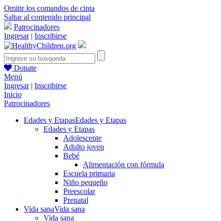
Omitir los comandos de cinta
Saltar al contenido principal
Patrocinadores
Ingresar
|
Inscribirse
Donate
Menú
Ingresar
|
Inscribirse
Inicio
Patrocinadores
Edades y Etapas
Edades y Etapas
Edades y Etapas
Adolescente
Adulto joven
Bebé
Alimentación con fórmula
Escuela primaria
Niño pequeño
Preescolar
Prenatal
Vida sana
Vida sana
Vida sana