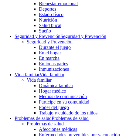
Bienestar emocional
Deportes
Estado físico
Nutrición
Salud bucal
Sueño
Seguridad y Prevención
Seguridad y Prevención
Seguridad y Prevención
Durante el juego
En el hogar
En marcha
En todas partes
Inmunizaciones
Vida familiar
Vida familiar
Vida familiar
Dinámica familiar
Hogar médico
Medios de comunicación
Participe en su comunidad
Poder del juego
Trabajo y cuidado de los niños
Problemas de salud
Problemas de salud
Problemas de salud
Afecciones médicas
Enfermedades prevenibles por vacunación