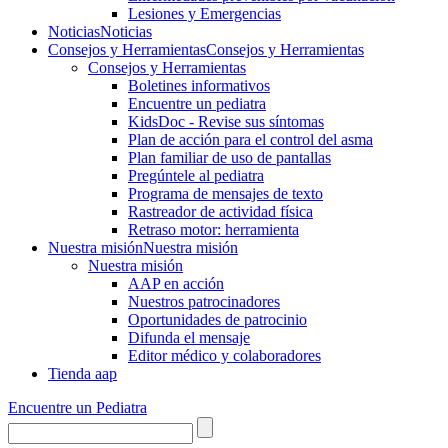
Lesiones y Emergencias
Noticias
Noticias
Consejos y Herramientas
Consejos y Herramientas
Consejos y Herramientas
Boletines informativos
Encuentre un pediatra
KidsDoc - Revise sus síntomas
Plan de acción para el control del asma
Plan familiar de uso de pantallas
Pregúntele al pediatra
Programa de mensajes de texto
Rastre​​ador de activida​d física
Retraso motor: herramienta
Nuestra misión
Nuestra misión
Nuestra misión
AAP en acción
Nuestros patrocinadores
Oportunidades de patrocinio
Difunda el mensaje
Editor médico y colaboradores
Tienda aap
Encuentre un Pediatra