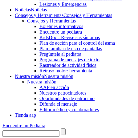
Lesiones y Emergencias
Noticias
Noticias
Consejos y Herramientas
Consejos y Herramientas
Consejos y Herramientas
Boletines informativos
Encuentre un pediatra
KidsDoc - Revise sus síntomas
Plan de acción para el control del asma
Plan familiar de uso de pantallas
Pregúntele al pediatra
Programa de mensajes de texto
Rastre​​ador de activida​d física
Retraso motor: herramienta
Nuestra misión
Nuestra misión
Nuestra misión
AAP en acción
Nuestros patrocinadores
Oportunidades de patrocinio
Difunda el mensaje
Editor médico y colaboradores
Tienda aap
Encuentre un Pediatra