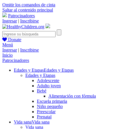
Omitir los comandos de cinta
Saltar al contenido principal
Patrocinadores
Ingresar
|
Inscribirse
Donate
Menú
Ingresar
|
Inscribirse
Inicio
Patrocinadores
Edades y Etapas
Edades y Etapas
Edades y Etapas
Adolescente
Adulto joven
Bebé
Alimentación con fórmula
Escuela primaria
Niño pequeño
Preescolar
Prenatal
Vida sana
Vida sana
Vida sana