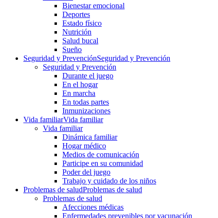
Bienestar emocional
Deportes
Estado físico
Nutrición
Salud bucal
Sueño
Seguridad y Prevención
Seguridad y Prevención
Seguridad y Prevención
Durante el juego
En el hogar
En marcha
En todas partes
Inmunizaciones
Vida familiar
Vida familiar
Vida familiar
Dinámica familiar
Hogar médico
Medios de comunicación
Participe en su comunidad
Poder del juego
Trabajo y cuidado de los niños
Problemas de salud
Problemas de salud
Problemas de salud
Afecciones médicas
Enfermedades prevenibles por vacunación