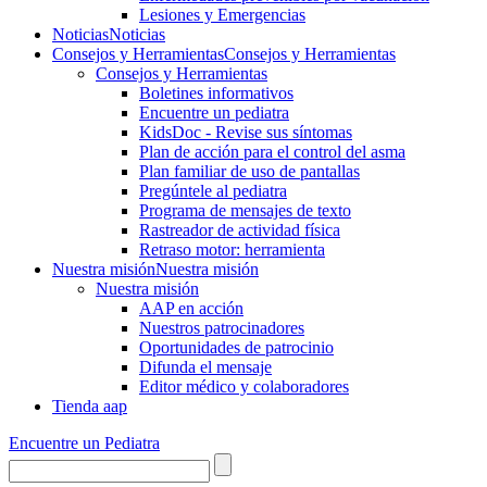
Lesiones y Emergencias
Noticias
Noticias
Consejos y Herramientas
Consejos y Herramientas
Consejos y Herramientas
Boletines informativos
Encuentre un pediatra
KidsDoc - Revise sus síntomas
Plan de acción para el control del asma
Plan familiar de uso de pantallas
Pregúntele al pediatra
Programa de mensajes de texto
Rastre​​ador de activida​d física
Retraso motor: herramienta
Nuestra misión
Nuestra misión
Nuestra misión
AAP en acción
Nuestros patrocinadores
Oportunidades de patrocinio
Difunda el mensaje
Editor médico y colaboradores
Tienda aap
Encuentre un Pediatra