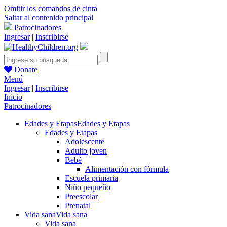
Omitir los comandos de cinta
Saltar al contenido principal
Patrocinadores
Ingresar
|
Inscribirse
Donate
Menú
Ingresar
|
Inscribirse
Inicio
Patrocinadores
Edades y Etapas
Edades y Etapas
Edades y Etapas
Adolescente
Adulto joven
Bebé
Alimentación con fórmula
Escuela primaria
Niño pequeño
Preescolar
Prenatal
Vida sana
Vida sana
Vida sana