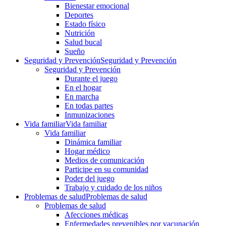
Bienestar emocional
Deportes
Estado físico
Nutrición
Salud bucal
Sueño
Seguridad y Prevención
Seguridad y Prevención
Seguridad y Prevención
Durante el juego
En el hogar
En marcha
En todas partes
Inmunizaciones
Vida familiar
Vida familiar
Vida familiar
Dinámica familiar
Hogar médico
Medios de comunicación
Participe en su comunidad
Poder del juego
Trabajo y cuidado de los niños
Problemas de salud
Problemas de salud
Problemas de salud
Afecciones médicas
Enfermedades prevenibles por vacunación