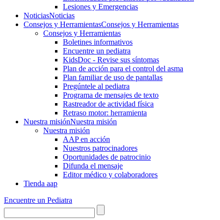
Lesiones y Emergencias
Noticias
Noticias
Consejos y Herramientas
Consejos y Herramientas
Consejos y Herramientas
Boletines informativos
Encuentre un pediatra
KidsDoc - Revise sus síntomas
Plan de acción para el control del asma
Plan familiar de uso de pantallas
Pregúntele al pediatra
Programa de mensajes de texto
Rastre​​ador de activida​d física
Retraso motor: herramienta
Nuestra misión
Nuestra misión
Nuestra misión
AAP en acción
Nuestros patrocinadores
Oportunidades de patrocinio
Difunda el mensaje
Editor médico y colaboradores
Tienda aap
Encuentre un Pediatra