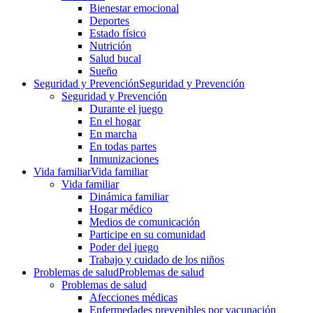
Bienestar emocional
Deportes
Estado físico
Nutrición
Salud bucal
Sueño
Seguridad y Prevención
Seguridad y Prevención
Seguridad y Prevención
Durante el juego
En el hogar
En marcha
En todas partes
Inmunizaciones
Vida familiar
Vida familiar
Vida familiar
Dinámica familiar
Hogar médico
Medios de comunicación
Participe en su comunidad
Poder del juego
Trabajo y cuidado de los niños
Problemas de salud
Problemas de salud
Problemas de salud
Afecciones médicas
Enfermedades prevenibles por vacunación