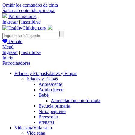
Omitir los comandos de cinta
Saltar al contenido principal
Patrocinadores
Ingresar
|
Inscribirse
Donate
Menú
Ingresar
|
Inscribirse
Inicio
Patrocinadores
Edades y Etapas
Edades y Etapas
Edades y Etapas
Adolescente
Adulto joven
Bebé
Alimentación con fórmula
Escuela primaria
Niño pequeño
Preescolar
Prenatal
Vida sana
Vida sana
Vida sana