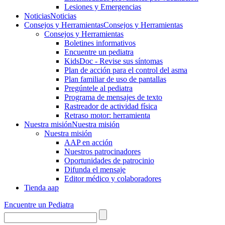
Lesiones y Emergencias
Noticias
Noticias
Consejos y Herramientas
Consejos y Herramientas
Consejos y Herramientas
Boletines informativos
Encuentre un pediatra
KidsDoc - Revise sus síntomas
Plan de acción para el control del asma
Plan familiar de uso de pantallas
Pregúntele al pediatra
Programa de mensajes de texto
Rastre​​ador de activida​d física
Retraso motor: herramienta
Nuestra misión
Nuestra misión
Nuestra misión
AAP en acción
Nuestros patrocinadores
Oportunidades de patrocinio
Difunda el mensaje
Editor médico y colaboradores
Tienda aap
Encuentre un Pediatra