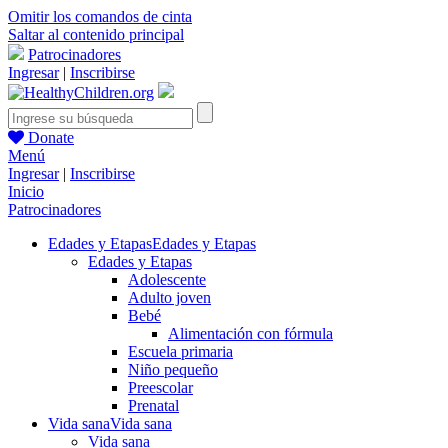
Omitir los comandos de cinta
Saltar al contenido principal
Patrocinadores
Ingresar
|
Inscribirse
Donate
Menú
Ingresar
|
Inscribirse
Inicio
Patrocinadores
Edades y Etapas
Edades y Etapas
Edades y Etapas
Adolescente
Adulto joven
Bebé
Alimentación con fórmula
Escuela primaria
Niño pequeño
Preescolar
Prenatal
Vida sana
Vida sana
Vida sana