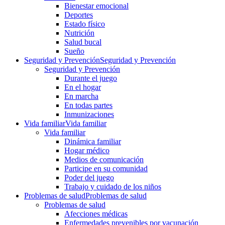
Bienestar emocional
Deportes
Estado físico
Nutrición
Salud bucal
Sueño
Seguridad y Prevención
Seguridad y Prevención
Seguridad y Prevención
Durante el juego
En el hogar
En marcha
En todas partes
Inmunizaciones
Vida familiar
Vida familiar
Vida familiar
Dinámica familiar
Hogar médico
Medios de comunicación
Participe en su comunidad
Poder del juego
Trabajo y cuidado de los niños
Problemas de salud
Problemas de salud
Problemas de salud
Afecciones médicas
Enfermedades prevenibles por vacunación