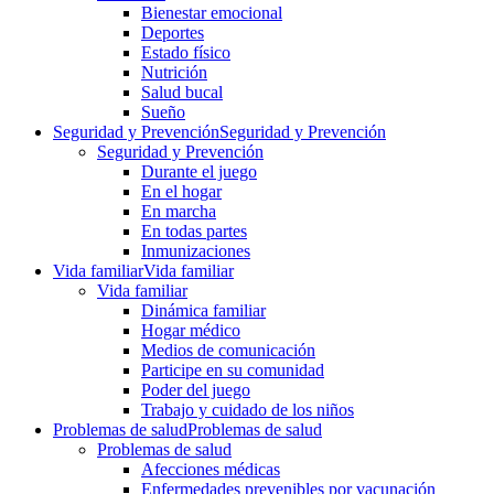
Bienestar emocional
Deportes
Estado físico
Nutrición
Salud bucal
Sueño
Seguridad y Prevención
Seguridad y Prevención
Seguridad y Prevención
Durante el juego
En el hogar
En marcha
En todas partes
Inmunizaciones
Vida familiar
Vida familiar
Vida familiar
Dinámica familiar
Hogar médico
Medios de comunicación
Participe en su comunidad
Poder del juego
Trabajo y cuidado de los niños
Problemas de salud
Problemas de salud
Problemas de salud
Afecciones médicas
Enfermedades prevenibles por vacunación