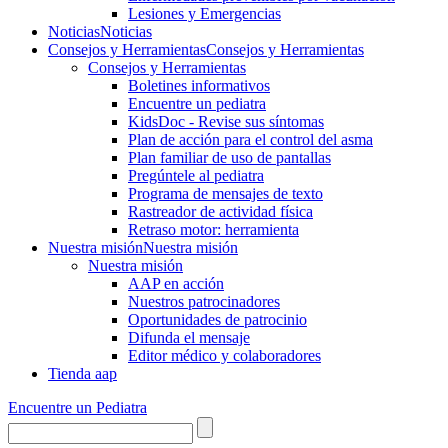
Lesiones y Emergencias
Noticias
Noticias
Consejos y Herramientas
Consejos y Herramientas
Consejos y Herramientas
Boletines informativos
Encuentre un pediatra
KidsDoc - Revise sus síntomas
Plan de acción para el control del asma
Plan familiar de uso de pantallas
Pregúntele al pediatra
Programa de mensajes de texto
Rastre​​ador de activida​d física
Retraso motor: herramienta
Nuestra misión
Nuestra misión
Nuestra misión
AAP en acción
Nuestros patrocinadores
Oportunidades de patrocinio
Difunda el mensaje
Editor médico y colaboradores
Tienda aap
Encuentre un Pediatra