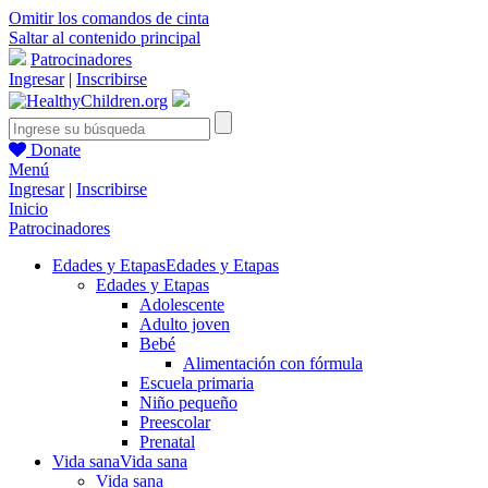
Omitir los comandos de cinta
Saltar al contenido principal
Patrocinadores
Ingresar
|
Inscribirse
Donate
Menú
Ingresar
|
Inscribirse
Inicio
Patrocinadores
Edades y Etapas
Edades y Etapas
Edades y Etapas
Adolescente
Adulto joven
Bebé
Alimentación con fórmula
Escuela primaria
Niño pequeño
Preescolar
Prenatal
Vida sana
Vida sana
Vida sana