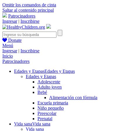
Omitir los comandos de cinta
Saltar al contenido principal
Patrocinadores
Ingresar
|
Inscribirse
Donate
Menú
Ingresar
|
Inscribirse
Inicio
Patrocinadores
Edades y Etapas
Edades y Etapas
Edades y Etapas
Adolescente
Adulto joven
Bebé
Alimentación con fórmula
Escuela primaria
Niño pequeño
Preescolar
Prenatal
Vida sana
Vida sana
Vida sana