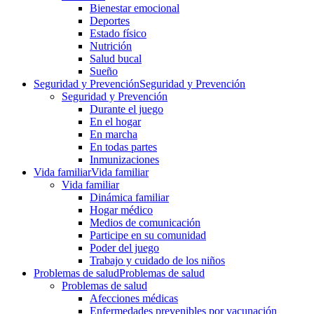
Bienestar emocional
Deportes
Estado físico
Nutrición
Salud bucal
Sueño
Seguridad y Prevención
Seguridad y Prevención
Seguridad y Prevención
Durante el juego
En el hogar
En marcha
En todas partes
Inmunizaciones
Vida familiar
Vida familiar
Vida familiar
Dinámica familiar
Hogar médico
Medios de comunicación
Participe en su comunidad
Poder del juego
Trabajo y cuidado de los niños
Problemas de salud
Problemas de salud
Problemas de salud
Afecciones médicas
Enfermedades prevenibles por vacunación