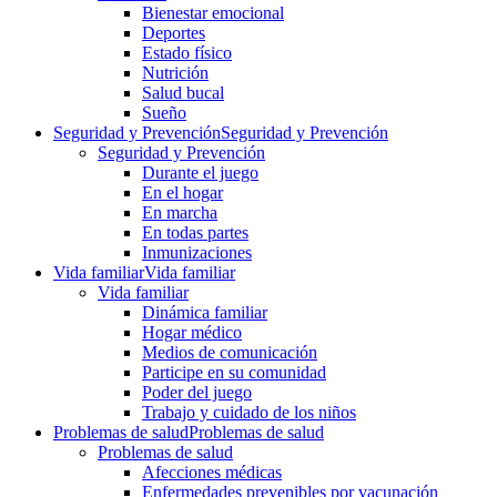
Bienestar emocional
Deportes
Estado físico
Nutrición
Salud bucal
Sueño
Seguridad y Prevención
Seguridad y Prevención
Seguridad y Prevención
Durante el juego
En el hogar
En marcha
En todas partes
Inmunizaciones
Vida familiar
Vida familiar
Vida familiar
Dinámica familiar
Hogar médico
Medios de comunicación
Participe en su comunidad
Poder del juego
Trabajo y cuidado de los niños
Problemas de salud
Problemas de salud
Problemas de salud
Afecciones médicas
Enfermedades prevenibles por vacunación