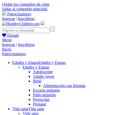
Omitir los comandos de cinta
Saltar al contenido principal
Patrocinadores
Ingresar
|
Inscribirse
Donate
Menú
Ingresar
|
Inscribirse
Inicio
Patrocinadores
Edades y Etapas
Edades y Etapas
Edades y Etapas
Adolescente
Adulto joven
Bebé
Alimentación con fórmula
Escuela primaria
Niño pequeño
Preescolar
Prenatal
Vida sana
Vida sana
Vida sana