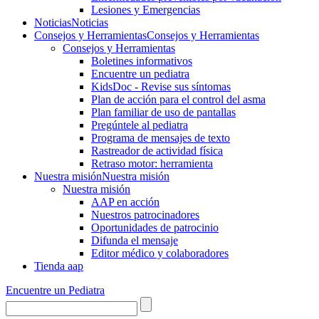
Lesiones y Emergencias
Noticias
Noticias
Consejos y Herramientas
Consejos y Herramientas
Consejos y Herramientas
Boletines informativos
Encuentre un pediatra
KidsDoc - Revise sus síntomas
Plan de acción para el control del asma
Plan familiar de uso de pantallas
Pregúntele al pediatra
Programa de mensajes de texto
Rastre​​ador de activida​d física
Retraso motor: herramienta
Nuestra misión
Nuestra misión
Nuestra misión
AAP en acción
Nuestros patrocinadores
Oportunidades de patrocinio
Difunda el mensaje
Editor médico y colaboradores
Tienda aap
Encuentre un Pediatra