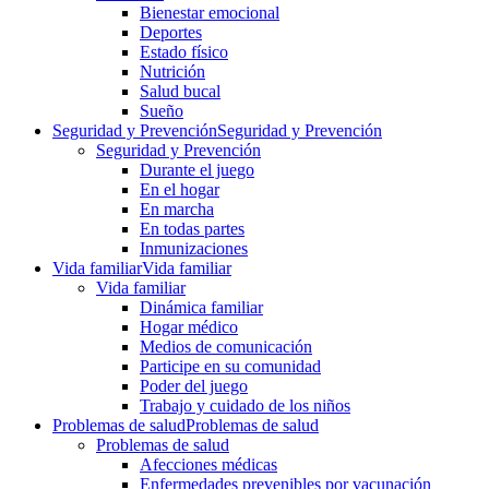
Bienestar emocional
Deportes
Estado físico
Nutrición
Salud bucal
Sueño
Seguridad y Prevención
Seguridad y Prevención
Seguridad y Prevención
Durante el juego
En el hogar
En marcha
En todas partes
Inmunizaciones
Vida familiar
Vida familiar
Vida familiar
Dinámica familiar
Hogar médico
Medios de comunicación
Participe en su comunidad
Poder del juego
Trabajo y cuidado de los niños
Problemas de salud
Problemas de salud
Problemas de salud
Afecciones médicas
Enfermedades prevenibles por vacunación