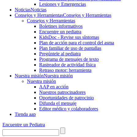
Lesiones y Emergencias
Noticias
Noticias
Consejos y Herramientas
Consejos y Herramientas
Consejos y Herramientas
Boletines informativos
Encuentre un pediatra
KidsDoc - Revise sus síntomas
Plan de acción para el control del asma
Plan familiar de uso de pantallas
Pregúntele al pediatra
Programa de mensajes de texto
Rastre​​ador de activida​d física
Retraso motor: herramienta
Nuestra misión
Nuestra misión
Nuestra misión
AAP en acción
Nuestros patrocinadores
Oportunidades de patrocinio
Difunda el mensaje
Editor médico y colaboradores
Tienda aap
Encuentre un Pediatra