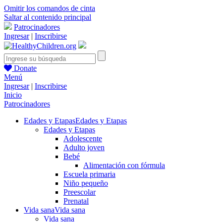
Omitir los comandos de cinta
Saltar al contenido principal
Patrocinadores
Ingresar
|
Inscribirse
Donate
Menú
Ingresar
|
Inscribirse
Inicio
Patrocinadores
Edades y Etapas
Edades y Etapas
Edades y Etapas
Adolescente
Adulto joven
Bebé
Alimentación con fórmula
Escuela primaria
Niño pequeño
Preescolar
Prenatal
Vida sana
Vida sana
Vida sana