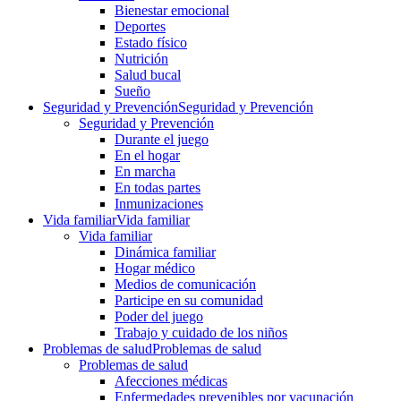
Bienestar emocional
Deportes
Estado físico
Nutrición
Salud bucal
Sueño
Seguridad y Prevención
Seguridad y Prevención
Seguridad y Prevención
Durante el juego
En el hogar
En marcha
En todas partes
Inmunizaciones
Vida familiar
Vida familiar
Vida familiar
Dinámica familiar
Hogar médico
Medios de comunicación
Participe en su comunidad
Poder del juego
Trabajo y cuidado de los niños
Problemas de salud
Problemas de salud
Problemas de salud
Afecciones médicas
Enfermedades prevenibles por vacunación