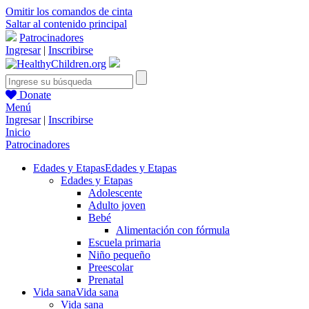
Omitir los comandos de cinta
Saltar al contenido principal
Patrocinadores
Ingresar
|
Inscribirse
Donate
Menú
Ingresar
|
Inscribirse
Inicio
Patrocinadores
Edades y Etapas
Edades y Etapas
Edades y Etapas
Adolescente
Adulto joven
Bebé
Alimentación con fórmula
Escuela primaria
Niño pequeño
Preescolar
Prenatal
Vida sana
Vida sana
Vida sana