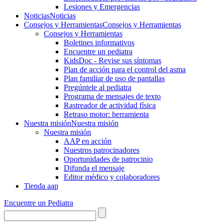
Lesiones y Emergencias
Noticias
Noticias
Consejos y Herramientas
Consejos y Herramientas
Consejos y Herramientas
Boletines informativos
Encuentre un pediatra
KidsDoc - Revise sus síntomas
Plan de acción para el control del asma
Plan familiar de uso de pantallas
Pregúntele al pediatra
Programa de mensajes de texto
Rastre​​ador de activida​d física
Retraso motor: herramienta
Nuestra misión
Nuestra misión
Nuestra misión
AAP en acción
Nuestros patrocinadores
Oportunidades de patrocinio
Difunda el mensaje
Editor médico y colaboradores
Tienda aap
Encuentre un Pediatra