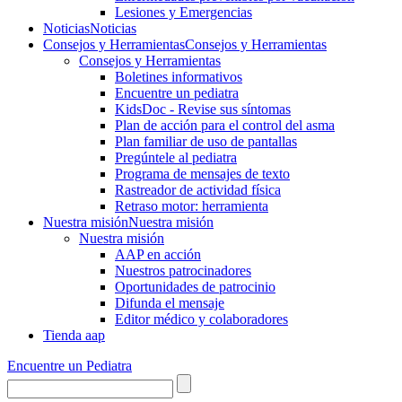
Lesiones y Emergencias
Noticias
Noticias
Consejos y Herramientas
Consejos y Herramientas
Consejos y Herramientas
Boletines informativos
Encuentre un pediatra
KidsDoc - Revise sus síntomas
Plan de acción para el control del asma
Plan familiar de uso de pantallas
Pregúntele al pediatra
Programa de mensajes de texto
Rastre​​ador de activida​d física
Retraso motor: herramienta
Nuestra misión
Nuestra misión
Nuestra misión
AAP en acción
Nuestros patrocinadores
Oportunidades de patrocinio
Difunda el mensaje
Editor médico y colaboradores
Tienda aap
Encuentre un Pediatra