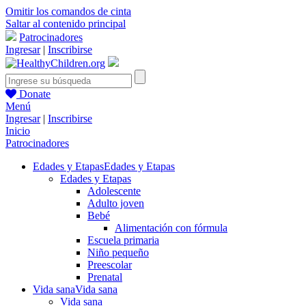
Omitir los comandos de cinta
Saltar al contenido principal
Patrocinadores
Ingresar
|
Inscribirse
Donate
Menú
Ingresar
|
Inscribirse
Inicio
Patrocinadores
Edades y Etapas
Edades y Etapas
Edades y Etapas
Adolescente
Adulto joven
Bebé
Alimentación con fórmula
Escuela primaria
Niño pequeño
Preescolar
Prenatal
Vida sana
Vida sana
Vida sana