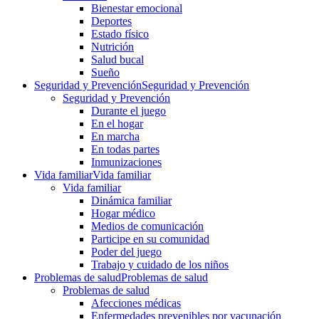
Bienestar emocional
Deportes
Estado físico
Nutrición
Salud bucal
Sueño
Seguridad y Prevención
Seguridad y Prevención
Seguridad y Prevención
Durante el juego
En el hogar
En marcha
En todas partes
Inmunizaciones
Vida familiar
Vida familiar
Vida familiar
Dinámica familiar
Hogar médico
Medios de comunicación
Participe en su comunidad
Poder del juego
Trabajo y cuidado de los niños
Problemas de salud
Problemas de salud
Problemas de salud
Afecciones médicas
Enfermedades prevenibles por vacunación