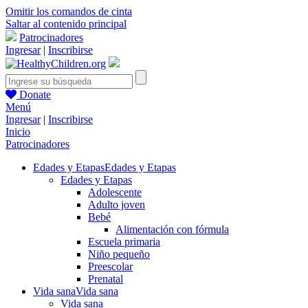
Omitir los comandos de cinta
Saltar al contenido principal
Patrocinadores
Ingresar
|
Inscribirse
Donate
Menú
Ingresar
|
Inscribirse
Inicio
Patrocinadores
Edades y Etapas
Edades y Etapas
Edades y Etapas
Adolescente
Adulto joven
Bebé
Alimentación con fórmula
Escuela primaria
Niño pequeño
Preescolar
Prenatal
Vida sana
Vida sana
Vida sana