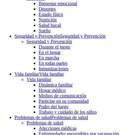
Bienestar emocional
Deportes
Estado físico
Nutrición
Salud bucal
Sueño
Seguridad y Prevención
Seguridad y Prevención
Seguridad y Prevención
Durante el juego
En el hogar
En marcha
En todas partes
Inmunizaciones
Vida familiar
Vida familiar
Vida familiar
Dinámica familiar
Hogar médico
Medios de comunicación
Participe en su comunidad
Poder del juego
Trabajo y cuidado de los niños
Problemas de salud
Problemas de salud
Problemas de salud
Afecciones médicas
Enfermedades prevenibles por vacunación