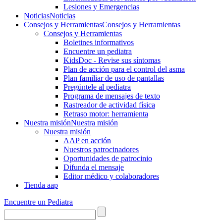
Lesiones y Emergencias
Noticias
Noticias
Consejos y Herramientas
Consejos y Herramientas
Consejos y Herramientas
Boletines informativos
Encuentre un pediatra
KidsDoc - Revise sus síntomas
Plan de acción para el control del asma
Plan familiar de uso de pantallas
Pregúntele al pediatra
Programa de mensajes de texto
Rastre​​ador de activida​d física
Retraso motor: herramienta
Nuestra misión
Nuestra misión
Nuestra misión
AAP en acción
Nuestros patrocinadores
Oportunidades de patrocinio
Difunda el mensaje
Editor médico y colaboradores
Tienda aap
Encuentre un Pediatra