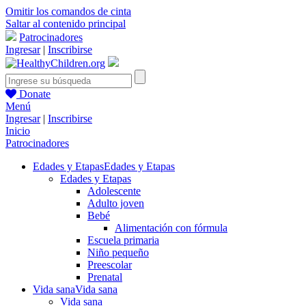
Omitir los comandos de cinta
Saltar al contenido principal
Patrocinadores
Ingresar
|
Inscribirse
Donate
Menú
Ingresar
|
Inscribirse
Inicio
Patrocinadores
Edades y Etapas
Edades y Etapas
Edades y Etapas
Adolescente
Adulto joven
Bebé
Alimentación con fórmula
Escuela primaria
Niño pequeño
Preescolar
Prenatal
Vida sana
Vida sana
Vida sana