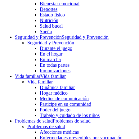
Bienestar emocional
Deportes
Estado físico
Nutrición
Salud bucal
Sueño
Seguridad y Prevención
Seguridad y Prevención
Seguridad y Prevención
Durante el juego
En el hogar
En marcha
En todas partes
Inmunizaciones
Vida familiar
Vida familiar
Vida familiar
Dinámica familiar
Hogar médico
Medios de comunicación
Participe en su comunidad
Poder del juego
Trabajo y cuidado de los niños
Problemas de salud
Problemas de salud
Problemas de salud
Afecciones médicas
Enfermedades prevenibles por vacunación