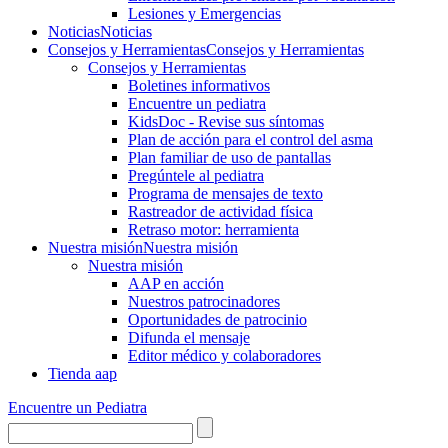
Lesiones y Emergencias
Noticias
Noticias
Consejos y Herramientas
Consejos y Herramientas
Consejos y Herramientas
Boletines informativos
Encuentre un pediatra
KidsDoc - Revise sus síntomas
Plan de acción para el control del asma
Plan familiar de uso de pantallas
Pregúntele al pediatra
Programa de mensajes de texto
Rastre​​ador de activida​d física
Retraso motor: herramienta
Nuestra misión
Nuestra misión
Nuestra misión
AAP en acción
Nuestros patrocinadores
Oportunidades de patrocinio
Difunda el mensaje
Editor médico y colaboradores
Tienda aap
Encuentre un Pediatra