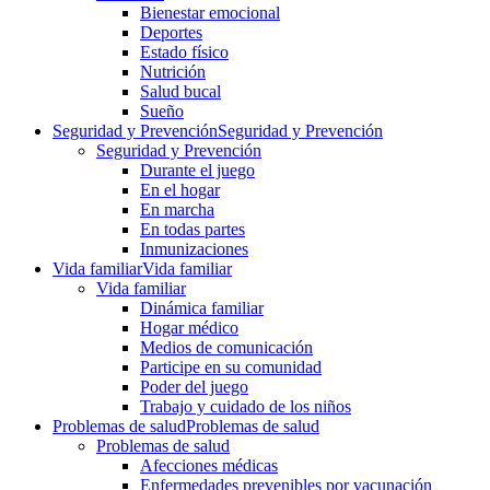
Bienestar emocional
Deportes
Estado físico
Nutrición
Salud bucal
Sueño
Seguridad y Prevención
Seguridad y Prevención
Seguridad y Prevención
Durante el juego
En el hogar
En marcha
En todas partes
Inmunizaciones
Vida familiar
Vida familiar
Vida familiar
Dinámica familiar
Hogar médico
Medios de comunicación
Participe en su comunidad
Poder del juego
Trabajo y cuidado de los niños
Problemas de salud
Problemas de salud
Problemas de salud
Afecciones médicas
Enfermedades prevenibles por vacunación