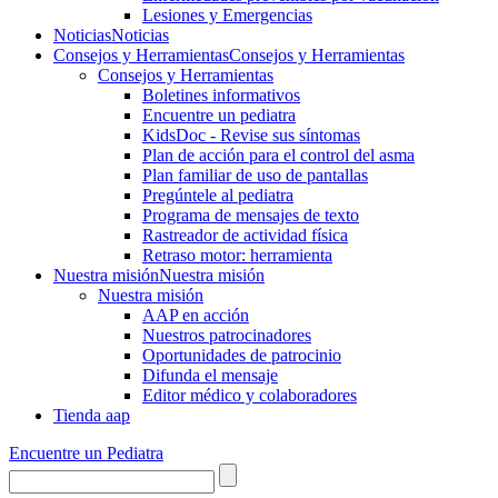
Lesiones y Emergencias
Noticias
Noticias
Consejos y Herramientas
Consejos y Herramientas
Consejos y Herramientas
Boletines informativos
Encuentre un pediatra
KidsDoc - Revise sus síntomas
Plan de acción para el control del asma
Plan familiar de uso de pantallas
Pregúntele al pediatra
Programa de mensajes de texto
Rastre​​ador de activida​d física
Retraso motor: herramienta
Nuestra misión
Nuestra misión
Nuestra misión
AAP en acción
Nuestros patrocinadores
Oportunidades de patrocinio
Difunda el mensaje
Editor médico y colaboradores
Tienda aap
Encuentre un Pediatra