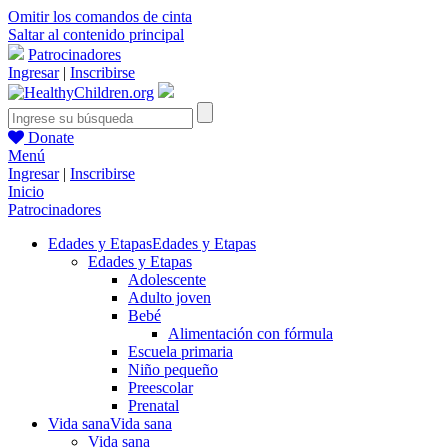
Omitir los comandos de cinta
Saltar al contenido principal
Patrocinadores
Ingresar
|
Inscribirse
Donate
Menú
Ingresar
|
Inscribirse
Inicio
Patrocinadores
Edades y Etapas
Edades y Etapas
Edades y Etapas
Adolescente
Adulto joven
Bebé
Alimentación con fórmula
Escuela primaria
Niño pequeño
Preescolar
Prenatal
Vida sana
Vida sana
Vida sana