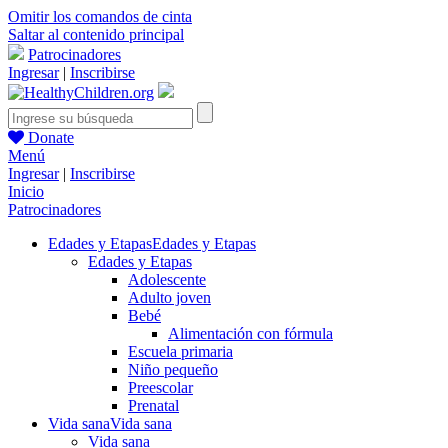
Omitir los comandos de cinta
Saltar al contenido principal
Patrocinadores
Ingresar
|
Inscribirse
Donate
Menú
Ingresar
|
Inscribirse
Inicio
Patrocinadores
Edades y Etapas
Edades y Etapas
Edades y Etapas
Adolescente
Adulto joven
Bebé
Alimentación con fórmula
Escuela primaria
Niño pequeño
Preescolar
Prenatal
Vida sana
Vida sana
Vida sana