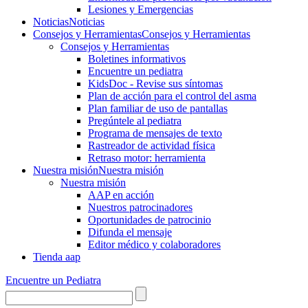
Lesiones y Emergencias
Noticias
Noticias
Consejos y Herramientas
Consejos y Herramientas
Consejos y Herramientas
Boletines informativos
Encuentre un pediatra
KidsDoc - Revise sus síntomas
Plan de acción para el control del asma
Plan familiar de uso de pantallas
Pregúntele al pediatra
Programa de mensajes de texto
Rastre​​ador de activida​d física
Retraso motor: herramienta
Nuestra misión
Nuestra misión
Nuestra misión
AAP en acción
Nuestros patrocinadores
Oportunidades de patrocinio
Difunda el mensaje
Editor médico y colaboradores
Tienda aap
Encuentre un Pediatra