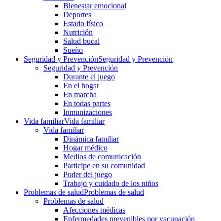
Bienestar emocional
Deportes
Estado físico
Nutrición
Salud bucal
Sueño
Seguridad y Prevención
Seguridad y Prevención
Seguridad y Prevención
Durante el juego
En el hogar
En marcha
En todas partes
Inmunizaciones
Vida familiar
Vida familiar
Vida familiar
Dinámica familiar
Hogar médico
Medios de comunicación
Participe en su comunidad
Poder del juego
Trabajo y cuidado de los niños
Problemas de salud
Problemas de salud
Problemas de salud
Afecciones médicas
Enfermedades prevenibles por vacunación